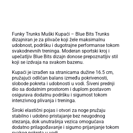
OPIS PROIZVODA
Funky Trunks Muški Kupaći – Blue Bits Trunks
dizajniran je za plivače koji žele maksimalnu
udobnost, podršku i dugotrajne performanse tokom
svakodnevnih treninga. Moderan sportski kroj i
upečatljiv Blue Bits dizajn donose prepoznatljiv stil
koji se izdvaja na svakom bazenu.
Kupaći je izrađen sa stranicama dužine 16.5 cm,
pružajući odličan balans između pokrivenosti,
slobode pokreta i udobnosti u vodi. Šiveni prednji
dio sa dodatnim prostorom i duplom postavom
osigurava dodatnu podršku i sigurnost tokom
intenzivnog plivanja i treninga.
Široki elastični pojas i otvori za noge pružaju
stabilno i udobno pristajanje bez neugodnog
stezanja, dok unutrašnja vezica omogućava
dodatno prilagođavanje i sigurno prijanjanje tokom
svakog pokreta u vodi.