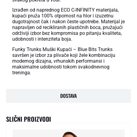
Izrađen od naprednog ECO C-INFINITY materijala,
kupaći pruža 100% otpornost na hlor i izuzetnu
dugotrajnost čak i nakon česte upotrebe. Materijal je
napravljen od recikliranih plastičnih boca, pružajući
održiviji izbor bez kompromisa po pitanju kvaliteta,
udobnosti i intenziteta boja.
Funky Trunks Muški Kupaći – Blue Bits Trunks
savršen je izbor za plivače koji žele kombinaciju
modernog dizajna, vrhunskih performansi i
maksimalne udobnosti tokom svakodnevnog
treninga.
DOSTAVA
SLIČNI PROIZVODI