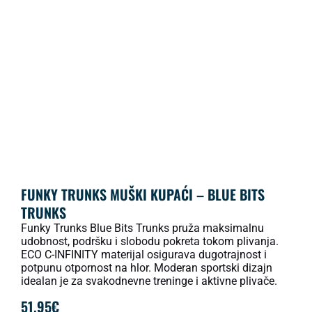
FUNKY TRUNKS MUŠKI KUPAĆI – BLUE BITS
TRUNKS
Funky Trunks Blue Bits Trunks pruža maksimalnu
udobnost, podršku i slobodu pokreta tokom plivanja.
ECO C-INFINITY materijal osigurava dugotrajnost i
potpunu otpornost na hlor. Moderan sportski dizajn
idealan je za svakodnevne treninge i aktivne plivače.
51.95
€