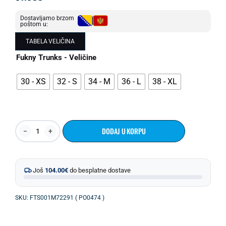
Dostavljamo brzom
poštom u:
TABELA VELIČINA
Fukny Trunks - Veličine
30 - XS
32 - S
34 - M
36 - L
38 - XL
DODAJ U KORPU
Još
104.00
€
do besplatne dostave
SKU: FTS001M72291 ( PO0474 )