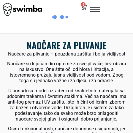
0
NAOČARE ZA PLIVANJE
Naočare za plivanje – pouzdana zaštita i bolja vidljivost
Naočare su ključan dio opreme za sve plivače, bez obzira
na iskustvo. One štite oči od hlora i iritacija, a
istovremeno pružaju jasnu vidljivost pod vodom. Zbog
toga su jednako važne i za djecu i za odrasle.
U ponudi su modeli izrađeni od kvalitetnih materijala sa
udobnim trakama i čvrstim staklima. Većina naočara ima
anti-fog premaz i UV zaštitu, što ih čini odličnim izborom
za bazen i otvorene vode. Dizajniran je i sistem za lako
podešavanje, tako da svako može brzo prilagoditi
naočare svojoj glavi i osigurati dobro prijanjanje.
Osim funkcionalnosti, naočare doprinose i sigurnosti, jer