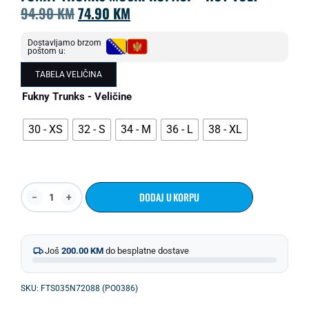
94.90
KM
74.90
KM
Dostavljamo brzom
poštom u:
TABELA VELIČINA
Fukny Trunks - Veličine
30 - XS
32 - S
34 - M
36 - L
38 - XL
DODAJ U KORPU
Još
200.00
KM
do besplatne dostave
SKU: FTS035N72088 (PO0386)