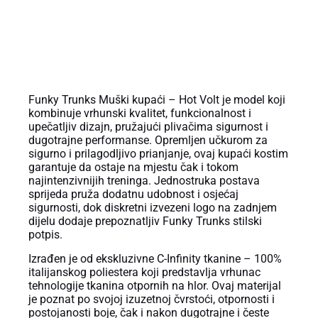
OPIS PROIZVODA
Funky Trunks Muški kupaći – Hot Volt je model koji
kombinuje vrhunski kvalitet, funkcionalnost i
upečatljiv dizajn, pružajući plivačima sigurnost i
dugotrajne performanse. Opremljen učkurom za
sigurno i prilagodljivo prianjanje, ovaj kupaći kostim
garantuje da ostaje na mjestu čak i tokom
najintenzivnijih treninga. Jednostruka postava
sprijeda pruža dodatnu udobnost i osjećaj
sigurnosti, dok diskretni izvezeni logo na zadnjem
dijelu dodaje prepoznatljiv Funky Trunks stilski
potpis.
Izrađen je od ekskluzivne C-Infinity tkanine – 100%
italijanskog poliestera koji predstavlja vrhunac
tehnologije tkanina otpornih na hlor. Ovaj materijal
je poznat po svojoj izuzetnoj čvrstoći, otpornosti i
postojanosti boje, čak i nakon dugotrajne i česte