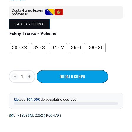
Dostavljamo brzom
poštom u:
TABELA VELIČINA
Fukny Trunks - Veličine
30 - XS
32 - S
34 - M
36 - L
38 - XL
DODAJ U KORPU
Još
104.00
€
do besplatne dostave
SKU: FTS035M72252 ( PO0479 )