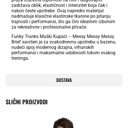
zadržava oblik, elastičnost i intenzitet boja čak i
nakon česte upotrebe. Ovaj napredni materijal
nadmašuje klasične elastinske tkanine po pitanju
trajnosti i performansi, što ga čini idealnim izborom
za rekreativne i profesionalne plivače.
Funky Trunks Muški Kupaći – Messy Messy Messy
Brief savršen je za svakodnevnu upotrebu u bazenu,
nudeći spoj modernog dizajna, vrhunskih
performansi i maksimalne udobnosti tokom svakog
treninga.
DOSTAVA
SLIČNI PROIZVODI