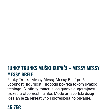
FUNKY TRUNKS MUŠKI KUPAĆI – MESSY MESSY
MESSY BREIF
Funky Trunks Messy Messy Messy Brief pruža
udobnost, sigurnost i slobodu pokreta tokom svakog
treninga. C-Infinity materijal osigurava dugotrajnost i
izuzetnu otpornost na hlor. Moderan sportski dizajn
idealan je za rekreativno i profesionalno plivanje.
46.75
€