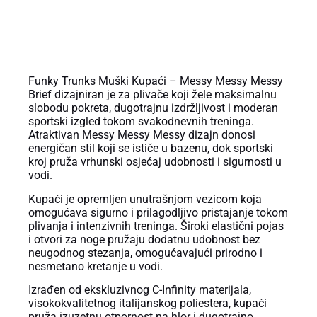
OPIS PROIZVODA
Funky Trunks Muški Kupaći – Messy Messy Messy
Brief dizajniran je za plivače koji žele maksimalnu
slobodu pokreta, dugotrajnu izdržljivost i moderan
sportski izgled tokom svakodnevnih treninga.
Atraktivan Messy Messy Messy dizajn donosi
energičan stil koji se ističe u bazenu, dok sportski
kroj pruža vrhunski osjećaj udobnosti i sigurnosti u
vodi.
Kupaći je opremljen unutrašnjom vezicom koja
omogućava sigurno i prilagodljivo pristajanje tokom
plivanja i intenzivnih treninga. Široki elastični pojas
i otvori za noge pružaju dodatnu udobnost bez
neugodnog stezanja, omogućavajući prirodno i
nesmetano kretanje u vodi.
Izrađen od ekskluzivnog C-Infinity materijala,
visokokvalitetnog italijanskog poliestera, kupaći
pruža izuzetnu otpornost na hlor i dugotrajno