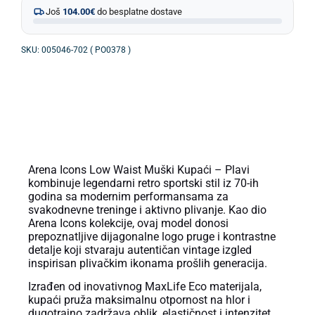
Još
104.00
€
do besplatne dostave
SKU: 005046-702 ( PO0378 )
OPIS PROIZVODA
Arena Icons Low Waist Muški Kupaći – Plavi
kombinuje legendarni retro sportski stil iz 70-ih
godina sa modernim performansama za
svakodnevne treninge i aktivno plivanje. Kao dio
Arena Icons kolekcije, ovaj model donosi
prepoznatljive dijagonalne logo pruge i kontrastne
detalje koji stvaraju autentičan vintage izgled
inspirisan plivačkim ikonama prošlih generacija.
Izrađen od inovativnog MaxLife Eco materijala,
kupaći pruža maksimalnu otpornost na hlor i
dugotrajno zadržava oblik, elastičnost i intenzitet