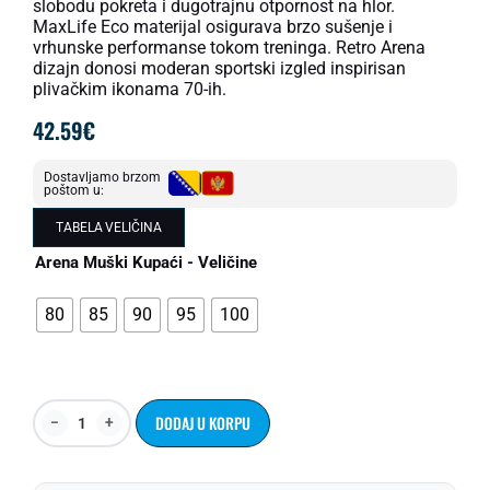
slobodu pokreta i dugotrajnu otpornost na hlor.
MaxLife Eco materijal osigurava brzo sušenje i
vrhunske performanse tokom treninga. Retro Arena
dizajn donosi moderan sportski izgled inspirisan
plivačkim ikonama 70-ih.
42.59
€
Dostavljamo brzom
poštom u:
TABELA VELIČINA
Arena Muški Kupaći - Veličine
80
85
90
95
100
DODAJ U KORPU