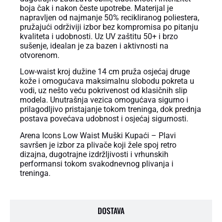
boja čak i nakon česte upotrebe. Materijal je
napravljen od najmanje 50% recikliranog poliestera,
pružajući održiviji izbor bez kompromisa po pitanju
kvaliteta i udobnosti. Uz UV zaštitu 50+ i brzo
sušenje, idealan je za bazen i aktivnosti na
otvorenom.
Low-waist kroj dužine 14 cm pruža osjećaj druge
kože i omogućava maksimalnu slobodu pokreta u
vodi, uz nešto veću pokrivenost od klasičnih slip
modela. Unutrašnja vezica omogućava sigurno i
prilagodljivo pristajanje tokom treninga, dok prednja
postava povećava udobnost i osjećaj sigurnosti.
Arena Icons Low Waist Muški Kupaći – Plavi
savršen je izbor za plivače koji žele spoj retro
dizajna, dugotrajne izdržljivosti i vrhunskih
performansi tokom svakodnevnog plivanja i
treninga.
DOSTAVA