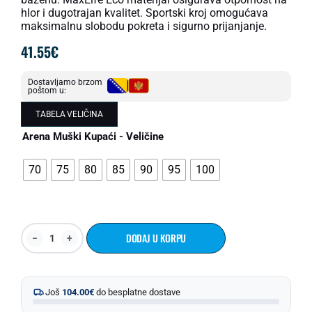
hlor i dugotrajan kvalitet. Sportski kroj omogućava
maksimalnu slobodu pokreta i sigurno prijanjanje.
41.55
€
Dostavljamo brzom
poštom u:
TABELA VELIČINA
Arena Muški Kupaći - Veličine
70
75
80
85
90
95
100
DODAJ U KORPU
Još
104.00
€
do besplatne dostave