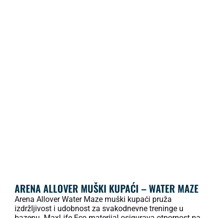
ARENA ALLOVER MUŠKI KUPAĆI – WATER MAZE
Arena Allover Water Maze muški kupaći pruža
izdržljivost i udobnost za svakodnevne treninge u
bazenu. MaxLife Eco materijal osigurava otpornost na