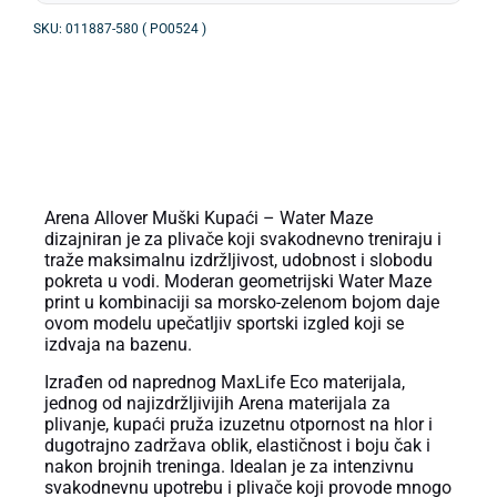
SKU: 011887-580 ( PO0524 )
OPIS PROIZVODA
Arena Allover Muški Kupaći – Water Maze
dizajniran je za plivače koji svakodnevno treniraju i
traže maksimalnu izdržljivost, udobnost i slobodu
pokreta u vodi. Moderan geometrijski Water Maze
print u kombinaciji sa morsko-zelenom bojom daje
ovom modelu upečatljiv sportski izgled koji se
izdvaja na bazenu.
Izrađen od naprednog MaxLife Eco materijala,
jednog od najizdržljivijih Arena materijala za
plivanje, kupaći pruža izuzetnu otpornost na hlor i
dugotrajno zadržava oblik, elastičnost i boju čak i
nakon brojnih treninga. Idealan je za intenzivnu
svakodnevnu upotrebu i plivače koji provode mnogo