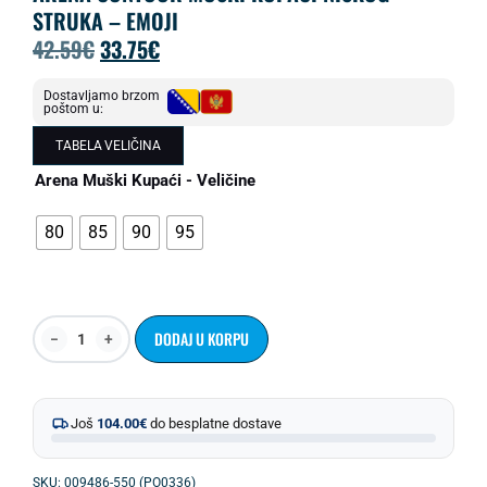
STRUKA – EMOJI
42.59
€
33.75
€
Dostavljamo brzom
poštom u:
TABELA VELIČINA
Arena Muški Kupaći - Veličine
80
85
90
95
DODAJ U KORPU
Još
104.00
€
do besplatne dostave
SKU: 009486-550 (PO0336)