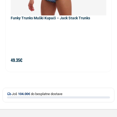
Funky Trunks Muški Kupaći – Jack Stack Trunks
49.35
€
Još
104.00
€
do besplatne dostave