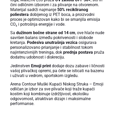
čini odličnim izborom i za plivanje na otvorenom.
Materijal sadrži najmanje
50% recikliranog
poliestera
dobijenog iz PET boca, a proizvodni
proces je optimizovan kako bi se smanjila emisija
CO₂ i potrošnja energije i vode.
Sa
dužinom bočne strane od 14 cm
, ove hlače nude
savršen balans između pokrivenosti i slobode
kretanja.
Podesiva unutrašnja vezica
osigurava
personalizovano prianjanje i stabilnost tokom
najintenzivnijih treninga, dok
prednja postava
pruža
dodatnu udobnost i diskreciju.
Jedinstven
Emoji print
dodaje dozu zabave i ličnosti
vašoj plivačkoj opremi, pa ćete se isticati na bazenu
i uživati u vedrom, sportskom izgledu.
Arena Contour Muški Kupaći Niskog Struka – Emoji
odličan je izbor za sve plivače koji traže kupaći
kostim koji kombinuje izdržljivost, ekološku
odgovornost, atraktivan dizajn i maksimalne
performanse.