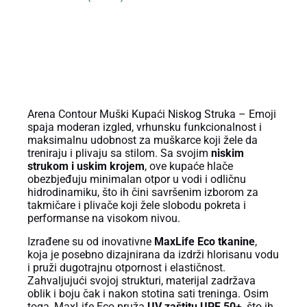
OPIS PROIZVODA
Arena Contour Muški Kupaći Niskog Struka – Emoji
spaja moderan izgled, vrhunsku funkcionalnost i
maksimalnu udobnost za muškarce koji žele da
treniraju i plivaju sa stilom. Sa svojim
niskim
strukom i uskim krojem
, ove kupaće hlače
obezbjeđuju minimalan otpor u vodi i odličnu
hidrodinamiku, što ih čini savršenim izborom za
takmičare i plivače koji žele slobodu pokreta i
performanse na visokom nivou.
Izrađene su od inovativne
MaxLife Eco tkanine
,
koja je posebno dizajnirana da izdrži hlorisanu vodu
i pruži dugotrajnu otpornost i elastičnost.
Zahvaljujući svojoj strukturi, materijal zadržava
oblik i boju čak i nakon stotina sati treninga. Osim
toga, MaxLife Eco pruža
UV zaštitu UPF 50+
, što ih