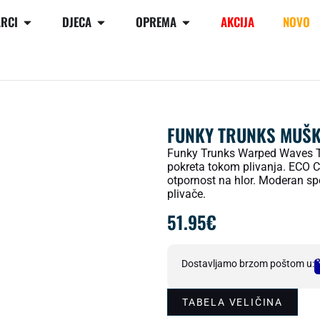
RCI
DJECA
OPREMA
AKCIJA
NOVO
FUNKY TRUNKS MUŠK
Funky Trunks Warped Waves T
pokreta tokom plivanja. ECO C
otpornost na hlor. Moderan spo
plivače.
51.95
€
Dostavljamo brzom poštom u:
TABELA VELIČINA