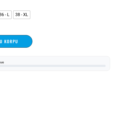
36 - L
38 - XL
 U KORPU
ave