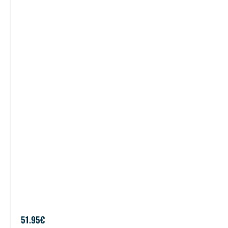
51.95
€