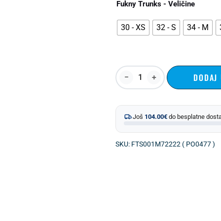
Fukny Trunks - Veličine
30 - XS
32 - S
34 - M
DODAJ
Još
104.00
€
do besplatne dost
SKU: FTS001M72222 ( PO0477 )