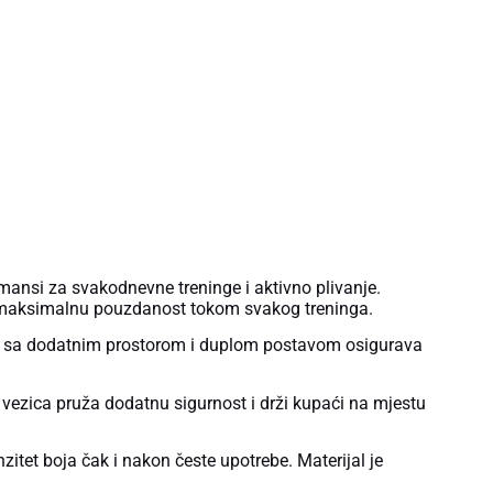
nsi za svakodnevne treninge i aktivno plivanje.
a maksimalnu pouzdanost tokom svakog treninga.
dio sa dodatnim prostorom i duplom postavom osigurava
 vezica pruža dodatnu sigurnost i drži kupaći na mjestu
itet boja čak i nakon česte upotrebe. Materijal je