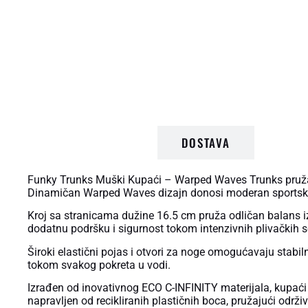
OPIS PROIZVODA
DOSTAVA
Funky Trunks Muški Kupaći – Warped Waves Trunks pruža v
Dinamičan Warped Waves dizajn donosi moderan sportski i
Kroj sa stranicama dužine 16.5 cm pruža odličan balans 
dodatnu podršku i sigurnost tokom intenzivnih plivačkih s
Široki elastični pojas i otvori za noge omogućavaju stabi
tokom svakog pokreta u vodi.
Izrađen od inovativnog ECO C-INFINITY materijala, kupaći p
napravljen od recikliranih plastičnih boca, pružajući održiv