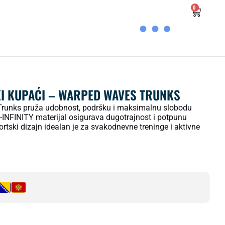
0
I KUPAĆI – WARPED WAVES TRUNKS
runks pruža udobnost, podršku i maksimalnu slobodu
-INFINITY materijal osigurava dugotrajnost i potpunu
rtski dizajn idealan je za svakodnevne treninge i aktivne