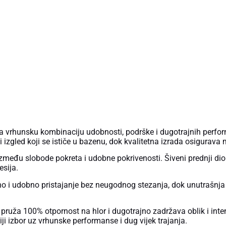
rhunsku kombinaciju udobnosti, podrške i dugotrajnih performa
zgled koji se ističe u bazenu, dok kvalitetna izrada osigurav
između slobode pokreta i udobne pokrivenosti. Šiveni prednji 
esija.
lno i udobno pristajanje bez neugodnog stezanja, dok unutrašnja
ruža 100% otpornost na hlor i dugotrajno zadržava oblik i intenz
iji izbor uz vrhunske performanse i dug vijek trajanja.