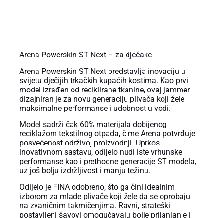
OPIS PROIZVODA
Arena Powerskin ST Next – za dječake
Arena Powerskin ST Next predstavlja inovaciju u
svijetu dječijih trkačkih kupaćih kostima. Kao prvi
model izrađen od reciklirane tkanine, ovaj jammer
dizajniran je za novu generaciju plivača koji žele
maksimalne performanse i udobnost u vodi.
Model sadrži čak 60% materijala dobijenog
reciklažom tekstilnog otpada, čime Arena potvrđuje
posvećenost održivoj proizvodnji. Uprkos
inovativnom sastavu, odijelo nudi iste vrhunske
performanse kao i prethodne generacije ST modela,
uz još bolju izdržljivost i manju težinu.
Odijelo je FINA odobreno, što ga čini idealnim
izborom za mlade plivače koji žele da se oprobaju
na zvaničnim takmičenjima. Ravni, strateški
postavljeni šavovi omogućavaju bolje prijanjanje i