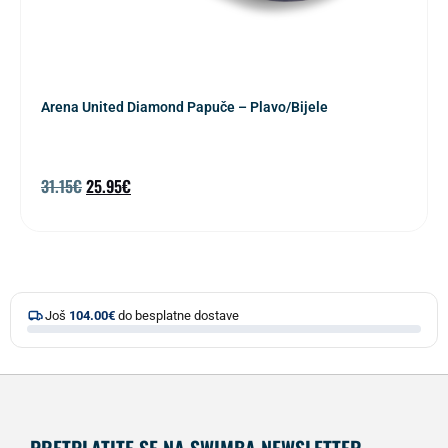
Arena United Diamond Papuče – Plavo/Bijele
31.15
€
25.95
€
Još
104.00
€
do besplatne dostave
PRETPLATITE SE NA SWIMBA NEWSLETTER