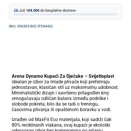
Još
104.00
€
do besplatne dostave
SKU: 006503-802 (PO0443)
OPIS PROIZVODA
Arena Dynamo Kupaći Za Dječake – Svijetloplavi
idealan je izbor za mlade plivače koji preferiraju
jednostavan, klasičan stil uz maksimalnu udobnost.
Minimalistički dizajn i savršeno prilagođen kroj
omogućavaju odličan balans između podrške i
slobode pokreta, bilo da se radi o treningu,
časovima plivanja ili opuštenom boravku u vodi.
Izrađen od MaxFit Eco materijala, koji sadrži čak
80% recikliranih vlakana, ovaj kupaći je ekološki
odgovoran izbor bez kompromisa po pitanju