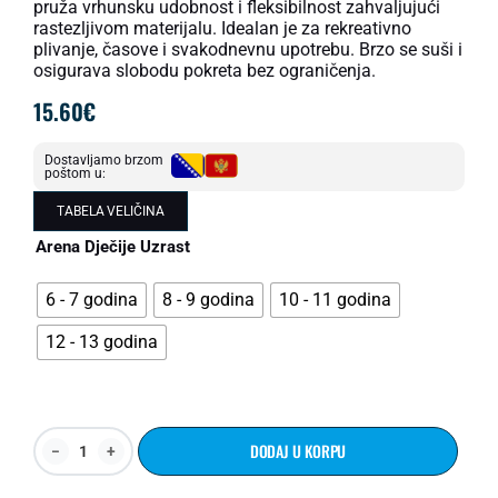
pruža vrhunsku udobnost i fleksibilnost zahvaljujući
rastezljivom materijalu. Idealan je za rekreativno
plivanje, časove i svakodnevnu upotrebu. Brzo se suši i
osigurava slobodu pokreta bez ograničenja.
15.60
€
Dostavljamo brzom
poštom u:
TABELA VELIČINA
Arena Dječije Uzrast
6 - 7 godina
8 - 9 godina
10 - 11 godina
12 - 13 godina
DODAJ U KORPU