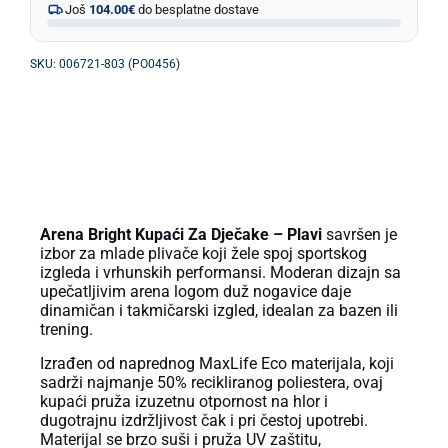
Još
104.00
€
do besplatne dostave
SKU: 006721-803 (PO0456)
OPIS PROIZVODA
Arena Bright Kupaći Za Dječake – Plavi
savršen je
izbor za mlade plivače koji žele spoj sportskog
izgleda i vrhunskih performansi. Moderan dizajn sa
upečatljivim arena logom duž nogavice daje
dinamičan i takmičarski izgled, idealan za bazen ili
trening.
Izrađen od naprednog MaxLife Eco materijala, koji
sadrži najmanje 50% recikliranog poliestera, ovaj
kupaći pruža izuzetnu otpornost na hlor i
dugotrajnu izdržljivost čak i pri čestoj upotrebi.
Materijal se brzo suši i pruža UV zaštitu,