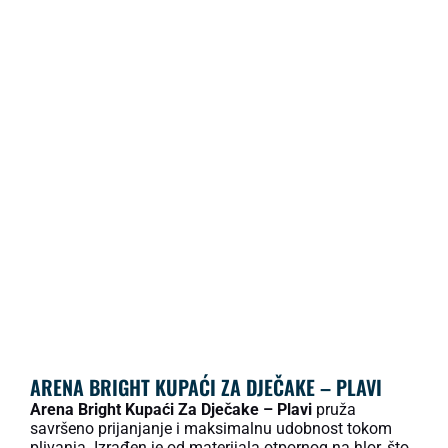
ARENA BRIGHT KUPAĆI ZA DJEČAKE – PLAVI
Arena Bright Kupaći Za Dječake – Plavi
pruža
savršeno prijanjanje i maksimalnu udobnost tokom
plivanja. Izrađen je od materijala otpornog na hlor, što