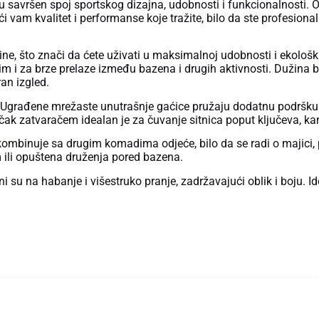
savršen spoj sportskog dizajna, udobnosti i funkcionalnosti. O
vam kvalitet i performanse koje tražite, bilo da ste profesionalni
ine, što znači da ćete uživati u maksimalnoj udobnosti i ekološk
nim i za brze prelaze između bazena i drugih aktivnosti. Dužina
an izgled.
 Ugrađene mrežaste unutrašnje gaćice pružaju dodatnu podršku
k zatvaračem idealan je za čuvanje sitnica poput ključeva, karti
e kombinuje sa drugim komadima odjeće, bilo da se radi o majici,
m ili opuštena druženja pored bazena.
 su na habanje i višestruko pranje, zadržavajući oblik i boju. Ide