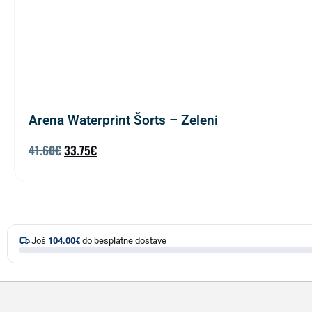
Arena Waterprint Šorts – Zeleni
41.60
€
33.75
€
Još
104.00
€
do besplatne dostave