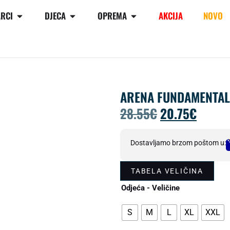
RCI
DJECA
OPREMA
AKCIJA
NOVO
ARENA FUNDAMENTALS
28.55
€
20.75
€
Dostavljamo brzom poštom u:
TABELA VELIČINA
Odjeća - Veličine
S
M
L
XL
XXL