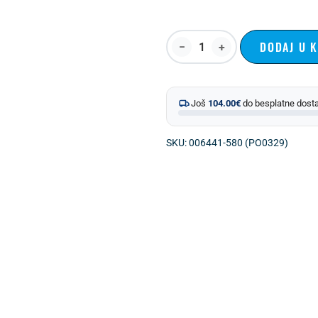
DODAJ U 
Još
104.00
€
do besplatne dost
SKU: 006441-580 (PO0329)