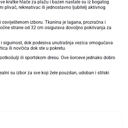
ve kratke hlače za plažu i bazen nastale su iz bogatog
 plivač, rekreativac ili jednostavno ljubitelj aktivnog
i osviještenom izboru. Tkanina je lagana, prozračna i
 bočne strane od 32 cm osigurava dovoljno pokrivanja za
 i sigurnost, dok podesiva unutrašnja vezica omogućava
ca ili novčića dok ste u pokretu.
 potkošulji ili sportskom dresu. Ove šorceve jednako dobro
alni su izbor za sve koji žele pouzdan, udoban i stilski