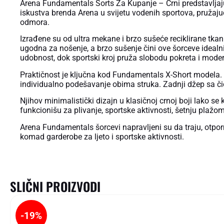
Arena Fundamentals Šorts Za Kupanje – Crni predstavljaju 
iskustva brenda Arena u svijetu vodenih sportova, pružajući 
odmora.
Izrađene su od ultra mekane i brzo sušeće reciklirane tkan
ugodna za nošenje, a brzo sušenje čini ove šorceve ideal
udobnost, dok sportski kroj pruža slobodu pokreta i moder
Praktičnost je ključna kod Fundamentals X-Short modela.
individualno podešavanje obima struka. Zadnji džep sa čiča
Njihov minimalistički dizajn u klasičnoj crnoj boji lako s
funkcionišu za plivanje, sportske aktivnosti, šetnju plažo
Arena Fundamentals šorcevi napravljeni su da traju, otporni
komad garderobe za ljeto i sportske aktivnosti.
SLIČNI PROIZVODI
-19%