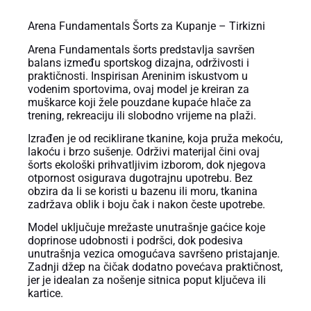
Arena Fundamentals Šorts za Kupanje – Tirkizni
Arena Fundamentals šorts predstavlja savršen
balans između sportskog dizajna, održivosti i
praktičnosti. Inspirisan Areninim iskustvom u
vodenim sportovima, ovaj model je kreiran za
muškarce koji žele pouzdane kupaće hlače za
trening, rekreaciju ili slobodno vrijeme na plaži.
Izrađen je od reciklirane tkanine, koja pruža mekoću,
lakoću i brzo sušenje. Održivi materijal čini ovaj
šorts ekološki prihvatljivim izborom, dok njegova
otpornost osigurava dugotrajnu upotrebu. Bez
obzira da li se koristi u bazenu ili moru, tkanina
zadržava oblik i boju čak i nakon česte upotrebe.
Model uključuje mrežaste unutrašnje gaćice koje
doprinose udobnosti i podršci, dok podesiva
unutrašnja vezica omogućava savršeno pristajanje.
Zadnji džep na čičak dodatno povećava praktičnost,
jer je idealan za nošenje sitnica poput ključeva ili
kartice.