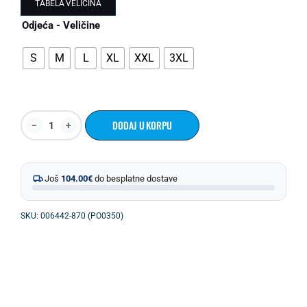
TABELA VELIČINA
Odjeća - Veličine
S
M
L
XL
XXL
3XL
DODAJ U KORPU
Još
104.00
€
do besplatne dostave
SKU: 006442-870 (PO0350)
OPIS PROIZVODA