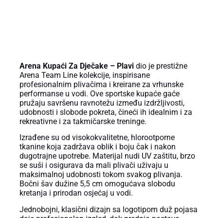
OPIS PROIZVODA
Arena Kupaći Za Dječake – Plavi
dio je prestižne
Arena Team Line kolekcije, inspirisane
profesionalnim plivačima i kreirane za vrhunske
performanse u vodi. Ove sportske kupaće gaće
pružaju savršenu ravnotežu između izdržljivosti,
udobnosti i slobode pokreta, čineći ih idealnim i za
rekreativne i za takmičarske treninge.
Izrađene su od visokokvalitetne, hlorootporne
tkanine koja zadržava oblik i boju čak i nakon
dugotrajne upotrebe. Materijal nudi UV zaštitu, brzo
se suši i osigurava da mali plivači uživaju u
maksimalnoj udobnosti tokom svakog plivanja.
Bočni šav dužine 5,5 cm omogućava slobodu
kretanja i prirodan osjećaj u vodi.
Jednobojni, klasični dizajn sa logotipom duž pojasa