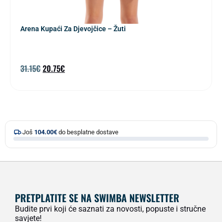
Arena Kupaći Za Djevojčice – Žuti
31.15
€
20.75
€
Još
104.00
€
do besplatne dostave
PRETPLATITE SE NA SWIMBA NEWSLETTER
Budite prvi koji će saznati za novosti, popuste i stručne
savjete!