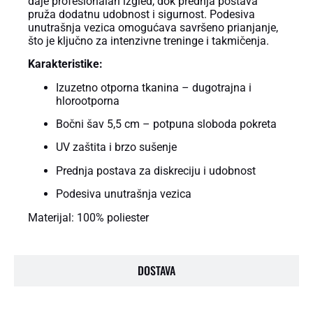
daje profesionalan izgled, dok prednja postava
pruža dodatnu udobnost i sigurnost. Podesiva
unutrašnja vezica omogućava savršeno prianjanje,
što je ključno za intenzivne treninge i takmičenja.
Karakteristike:
Izuzetno otporna tkanina – dugotrajna i
hlorootporna
Bočni šav 5,5 cm – potpuna sloboda pokreta
UV zaštita i brzo sušenje
Prednja postava za diskreciju i udobnost
Podesiva unutrašnja vezica
Materijal: 100% poliester
DOSTAVA