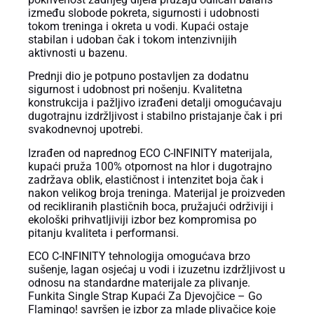
između slobode pokreta, sigurnosti i udobnosti
tokom treninga i okreta u vodi. Kupaći ostaje
stabilan i udoban čak i tokom intenzivnijih
aktivnosti u bazenu.
Prednji dio je potpuno postavljen za dodatnu
sigurnost i udobnost pri nošenju. Kvalitetna
konstrukcija i pažljivo izrađeni detalji omogućavaju
dugotrajnu izdržljivost i stabilno pristajanje čak i pri
svakodnevnoj upotrebi.
Izrađen od naprednog ECO C-INFINITY materijala,
kupaći pruža 100% otpornost na hlor i dugotrajno
zadržava oblik, elastičnost i intenzitet boja čak i
nakon velikog broja treninga. Materijal je proizveden
od recikliranih plastičnih boca, pružajući održiviji i
ekološki prihvatljiviji izbor bez kompromisa po
pitanju kvaliteta i performansi.
ECO C-INFINITY tehnologija omogućava brzo
sušenje, lagan osjećaj u vodi i izuzetnu izdržljivost u
odnosu na standardne materijale za plivanje.
Funkita Single Strap Kupaći Za Djevojčice – Go
Flamingo! savršen je izbor za mlade plivačice koje