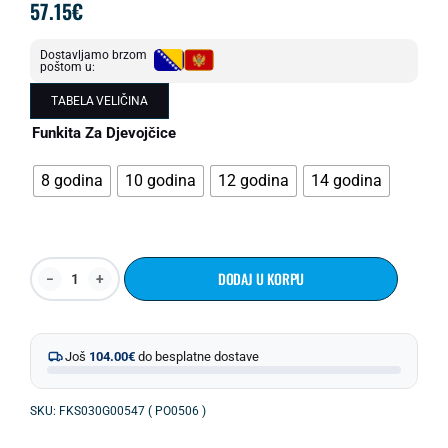
57.15
€
Dostavljamo brzom
poštom u:
TABELA VELIČINA
Funkita Za Djevojčice
8 godina
10 godina
12 godina
14 godina
DODAJ U KORPU
Još
104.00
€
do besplatne dostave
SKU: FKS030G00547 ( PO0506 )