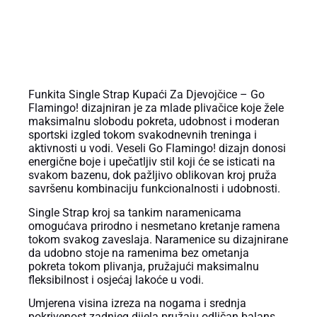
OPIS PROIZVODA
Funkita Single Strap Kupaći Za Djevojčice – Go
Flamingo! dizajniran je za mlade plivačice koje žele
maksimalnu slobodu pokreta, udobnost i moderan
sportski izgled tokom svakodnevnih treninga i
aktivnosti u vodi. Veseli Go Flamingo! dizajn donosi
energične boje i upečatljiv stil koji će se isticati na
svakom bazenu, dok pažljivo oblikovan kroj pruža
savršenu kombinaciju funkcionalnosti i udobnosti.
Single Strap kroj sa tankim naramenicama
omogućava prirodno i nesmetano kretanje ramena
tokom svakog zaveslaja. Naramenice su dizajnirane
da udobno stoje na ramenima bez ometanja
pokreta tokom plivanja, pružajući maksimalnu
fleksibilnost i osjećaj lakoće u vodi.
Umjerena visina izreza na nogama i srednja
pokrivenost zadnjeg dijela pružaju odličan balans