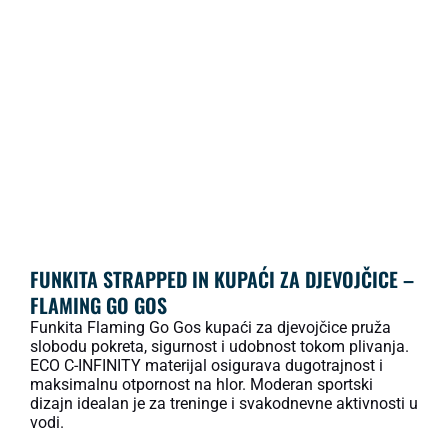
FUNKITA STRAPPED IN KUPAĆI ZA DJEVOJČICE –
FLAMING GO GOS
Funkita Flaming Go Gos kupaći za djevojčice pruža
slobodu pokreta, sigurnost i udobnost tokom plivanja.
ECO C-INFINITY materijal osigurava dugotrajnost i
maksimalnu otpornost na hlor. Moderan sportski
dizajn idealan je za treninge i svakodnevne aktivnosti u
vodi.