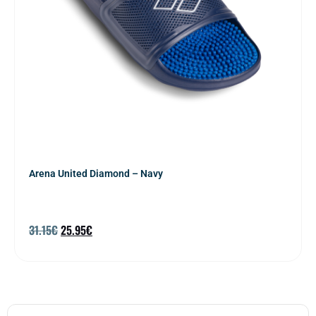
Arena United Diamond – Navy
31.15
€
25.95
€