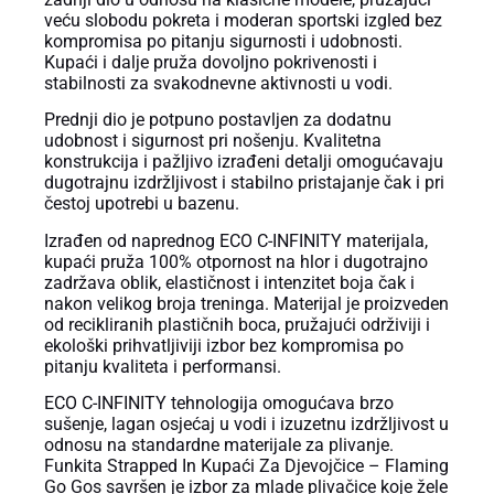
veću slobodu pokreta i moderan sportski izgled bez
kompromisa po pitanju sigurnosti i udobnosti.
Kupaći i dalje pruža dovoljno pokrivenosti i
stabilnosti za svakodnevne aktivnosti u vodi.
Prednji dio je potpuno postavljen za dodatnu
udobnost i sigurnost pri nošenju. Kvalitetna
konstrukcija i pažljivo izrađeni detalji omogućavaju
dugotrajnu izdržljivost i stabilno pristajanje čak i pri
čestoj upotrebi u bazenu.
Izrađen od naprednog ECO C-INFINITY materijala,
kupaći pruža 100% otpornost na hlor i dugotrajno
zadržava oblik, elastičnost i intenzitet boja čak i
nakon velikog broja treninga. Materijal je proizveden
od recikliranih plastičnih boca, pružajući održiviji i
ekološki prihvatljiviji izbor bez kompromisa po
pitanju kvaliteta i performansi.
ECO C-INFINITY tehnologija omogućava brzo
sušenje, lagan osjećaj u vodi i izuzetnu izdržljivost u
odnosu na standardne materijale za plivanje.
Funkita Strapped In Kupaći Za Djevojčice – Flaming
Go Gos savršen je izbor za mlade plivačice koje žele