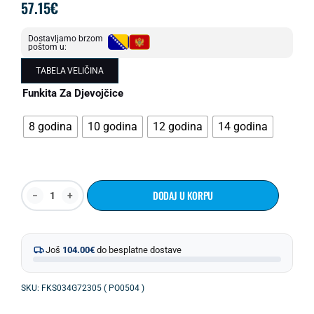
57.15
€
Dostavljamo brzom
poštom u:
TABELA VELIČINA
Funkita Za Djevojčice
8 godina
10 godina
12 godina
14 godina
DODAJ U KORPU
Još
104.00
€
do besplatne dostave
SKU: FKS034G72305 ( PO0504 )