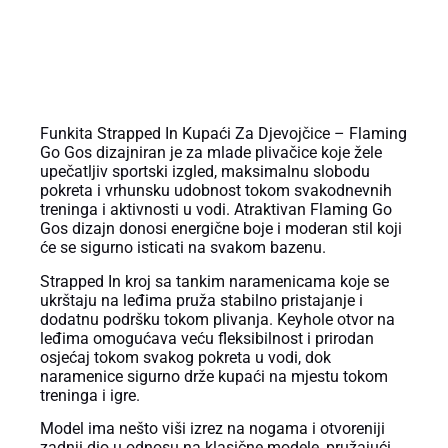
OPIS PROIZVODA
Funkita Strapped In Kupaći Za Djevojčice – Flaming
Go Gos dizajniran je za mlade plivačice koje žele
upečatljiv sportski izgled, maksimalnu slobodu
pokreta i vrhunsku udobnost tokom svakodnevnih
treninga i aktivnosti u vodi. Atraktivan Flaming Go
Gos dizajn donosi energične boje i moderan stil koji
će se sigurno isticati na svakom bazenu.
Strapped In kroj sa tankim naramenicama koje se
ukrštaju na leđima pruža stabilno pristajanje i
dodatnu podršku tokom plivanja. Keyhole otvor na
leđima omogućava veću fleksibilnost i prirodan
osjećaj tokom svakog pokreta u vodi, dok
naramenice sigurno drže kupaći na mjestu tokom
treninga i igre.
Model ima nešto viši izrez na nogama i otvoreniji
zadnji dio u odnosu na klasične modele, pružajući