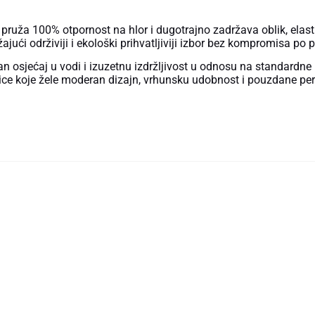
ruža 100% otpornost na hlor i dugotrajno zadržava oblik, elastič
ajući održiviji i ekološki prihvatljiviji izbor bez kompromisa po p
 osjećaj u vodi i izuzetnu izdržljivost u odnosu na standardne
ačice koje žele moderan dizajn, vrhunsku udobnost i pouzdane p