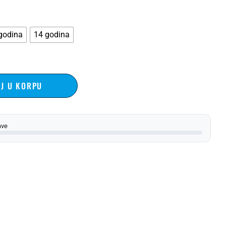
godina
14 godina
J U KORPU
ave