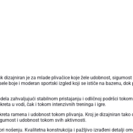
 dizajniran je za mlade plivačice koje žele udobnost, sigurnos
esele boje i moderan sportski izgled koji se ističe na bazenu, do
ela zahvaljujući stabilnom pristajanju i odličnoj podršci tokom
a u vodi, čak i tokom intenzivnih treninga i igre.
 ramena i udobnost tokom plivanja. Kroj je dizajniran tako da
gurnost i udobnost tokom svih aktivnosti.
ri nošenju. Kvalitetna konstrukcija i pažljivo izrađeni detalji om