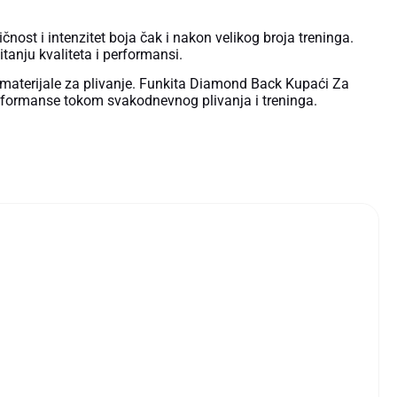
nost i intenzitet boja čak i nakon velikog broja treninga.
itanju kvaliteta i performansi.
 materijale za plivanje. Funkita Diamond Back Kupaći Za
erformanse tokom svakodnevnog plivanja i treninga.