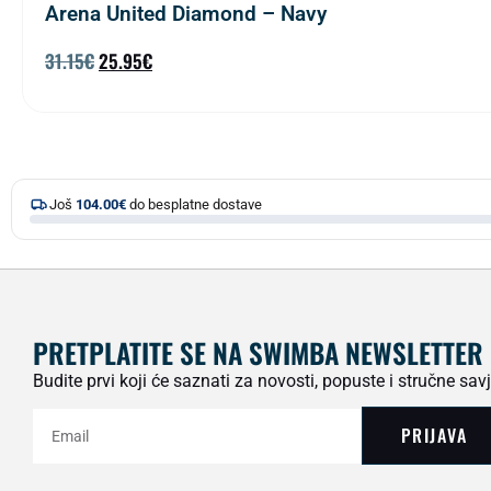
Arena United Diamond – Navy
31.15
€
25.95
€
Još
104.00
€
do besplatne dostave
PRETPLATITE SE NA SWIMBA NEWSLETTER
Budite prvi koji će saznati za novosti, popuste i stručne savj
PRIJAVA