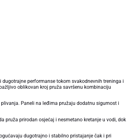
t i dugotrajne performanse tokom svakodnevnih treninga i
k pažljivo oblikovan kroj pruža savršenu kombinaciju
 plivanja. Paneli na leđima pružaju dodatnu sigurnost i
 pruža prirodan osjećaj i nesmetano kretanje u vodi, dok
ogućavaju dugotrajno i stabilno pristajanje čak i pri