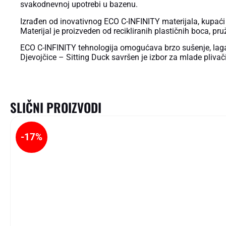
svakodnevnoj upotrebi u bazenu.
Izrađen od inovativnog ECO C-INFINITY materijala, kupaći p
Materijal je proizveden od recikliranih plastičnih boca, pruž
ECO C-INFINITY tehnologija omogućava brzo sušenje, lagan
Djevojčice – Sitting Duck savršen je izbor za mlade pliv
SLIČNI PROIZVODI
-17%