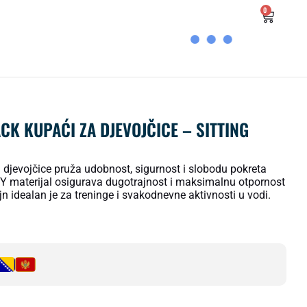
0
CK KUPAĆI ZA DJEVOJČICE – SITTING
 djevojčice pruža udobnost, sigurnost i slobodu pokreta
Y materijal osigurava dugotrajnost i maksimalnu otpornost
jn idealan je za treninge i svakodnevne aktivnosti u vodi.