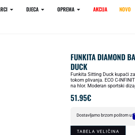
RCI
DJECA
OPREMA
AKCIJA
NOVO
FUNKITA DIAMOND BA
DUCK
Funkita Sitting Duck kupaći za
tokom plivanja. ECO C-INFINIT
na hlor. Moderan sportski diza
51.95
€
Dostavljamo brzom poštom u:
TABELA VELIČINA