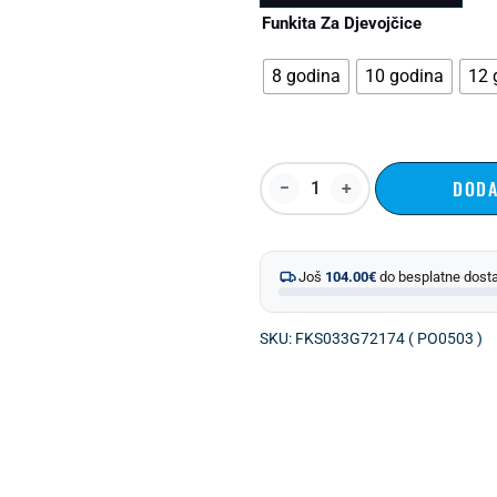
Funkita Za Djevojčice
8 godina
10 godina
12 
DODA
Još
104.00
€
do besplatne dost
SKU: FKS033G72174 ( PO0503 )