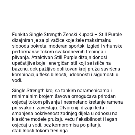
OPIS PROIZVODA
Funkita Single Strength Ženski Kupaći – Still Purple
dizajniran je za plivačice koje žele maksimalnu
slobodu pokreta, moderan sportski izgled i vrhunske
performanse tokom svakodnevnih treninga i
plivanja. Atraktivan Still Purple dizajn donosi
upečatljive boje i energičan stil koji se ističe na
bazenu, dok pažljivo oblikovan kroj pruža savršenu
kombinaciju fleksibilnosti, udobnosti i sigurnosti u
vodi.
Single Strength kroj sa tankim naramenicama i
minimalnim brojem šavova omogućava prirodan
osjećaj tokom plivanja i nesmetano kretanje ramena
pri svakom zaveslaju. Otvoreniji dizajn leđa i
smanjena pokrivenost zadnjeg dijela u odnosu na
klasične modele pružaju veću fleksibilnost i lagan
osjećaj u vodi, bez kompromisa po pitanju
stabilnosti tokom treninga.