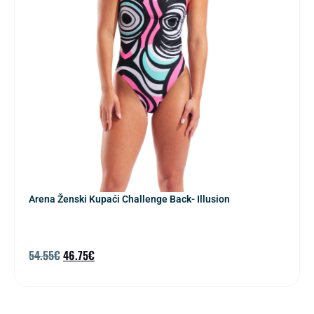
Arena Ženski Kupaći Challenge Back- Illusion
54.55
€
46.75
€