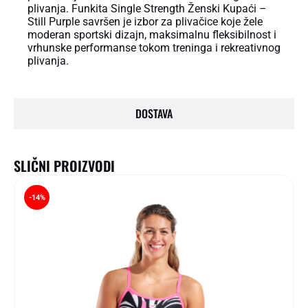
plivanja. Funkita Single Strength Ženski Kupaći –
Still Purple savršen je izbor za plivačice koje žele
moderan sportski dizajn, maksimalnu fleksibilnost i
vrhunske performanse tokom treninga i rekreativnog
plivanja.
DOSTAVA
SLIČNI PROIZVODI
-14%