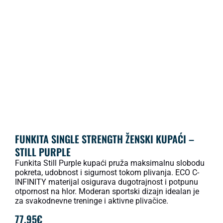
FUNKITA SINGLE STRENGTH ŽENSKI KUPAĆI –
STILL PURPLE
Funkita Still Purple kupaći pruža maksimalnu slobodu
pokreta, udobnost i sigurnost tokom plivanja. ECO C-
INFINITY materijal osigurava dugotrajnost i potpunu
otpornost na hlor. Moderan sportski dizajn idealan je
za svakodnevne treninge i aktivne plivačice.
77.95
€