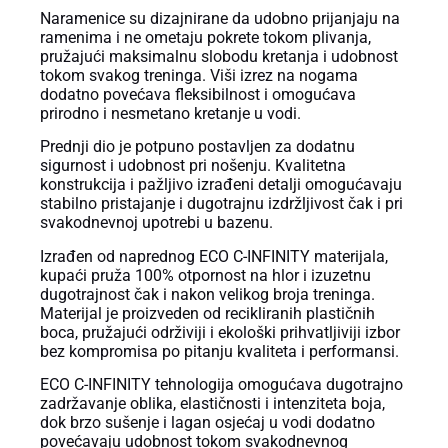
Naramenice su dizajnirane da udobno prijanjaju na
ramenima i ne ometaju pokrete tokom plivanja,
pružajući maksimalnu slobodu kretanja i udobnost
tokom svakog treninga. Viši izrez na nogama
dodatno povećava fleksibilnost i omogućava
prirodno i nesmetano kretanje u vodi.
Prednji dio je potpuno postavljen za dodatnu
sigurnost i udobnost pri nošenju. Kvalitetna
konstrukcija i pažljivo izrađeni detalji omogućavaju
stabilno pristajanje i dugotrajnu izdržljivost čak i pri
svakodnevnoj upotrebi u bazenu.
Izrađen od naprednog ECO C-INFINITY materijala,
kupaći pruža 100% otpornost na hlor i izuzetnu
dugotrajnost čak i nakon velikog broja treninga.
Materijal je proizveden od recikliranih plastičnih
boca, pružajući održiviji i ekološki prihvatljiviji izbor
bez kompromisa po pitanju kvaliteta i performansi.
ECO C-INFINITY tehnologija omogućava dugotrajno
zadržavanje oblika, elastičnosti i intenziteta boja,
dok brzo sušenje i lagan osjećaj u vodi dodatno
povećavaju udobnost tokom svakodnevnog