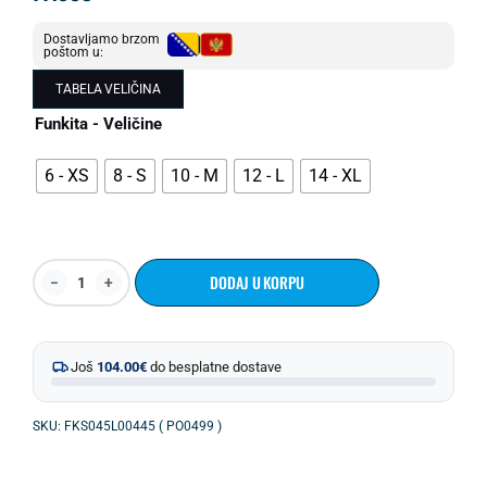
Dostavljamo brzom
poštom u:
TABELA VELIČINA
Funkita - Veličine
6 - XS
8 - S
10 - M
12 - L
14 - XL
DODAJ U KORPU
Još
104.00
€
do besplatne dostave
SKU: FKS045L00445 ( PO0499 )