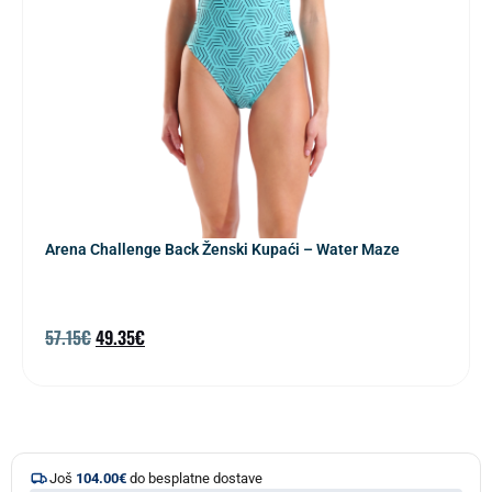
Arena Challenge Back Ženski Kupaći – Water Maze
57.15
€
49.35
€
Još
104.00
€
do besplatne dostave