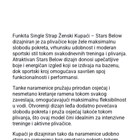
OPIS PROIZVODA
Funkita Single Strap Ženski Kupaći – Stars Below
dizajniran je za plivačice koje žele maksimalnu
slobodu pokreta, vrhunsku udobnost i moderan
sportski stil tokom svakodnevnih treninga i plivanja.
Atraktivan Stars Below dizajn donosi upečatljive
boje i energičan izgled koji se izdvaja na bazenu,
dok sportski kroj omogućava savršen spoj
funkcionalnosti i performansi.
Tanke naramenice pružaju prirodan osjećaj i
nesmetano kretanje ramena tokom svakog
zaveslaja, omogućavajući maksimalnu fleksibilnost
u vodi. Otvoreniji dizajn leđa dodatno povećava
slobodu pokreta i pruža osjećaj lakoće tokom
plivanja, što ovaj model čini idealnim za intenzivne
treninge i aktivne plivačice.
Kupaći je dizajniran tako da naramenice udobno
stoje na ramenima bez ometanja pokreta tokom