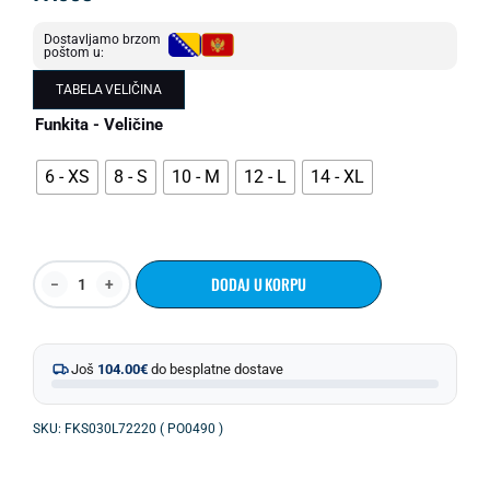
Dostavljamo brzom
poštom u:
TABELA VELIČINA
Funkita - Veličine
6 - XS
8 - S
10 - M
12 - L
14 - XL
DODAJ U KORPU
Još
104.00
€
do besplatne dostave
SKU: FKS030L72220 ( PO0490 )