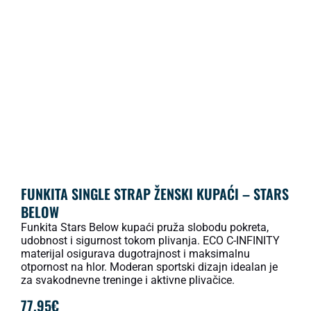
FUNKITA SINGLE STRAP ŽENSKI KUPAĆI – STARS
BELOW
Funkita Stars Below kupaći pruža slobodu pokreta,
udobnost i sigurnost tokom plivanja. ECO C-INFINITY
materijal osigurava dugotrajnost i maksimalnu
otpornost na hlor. Moderan sportski dizajn idealan je
za svakodnevne treninge i aktivne plivačice.
77.95
€