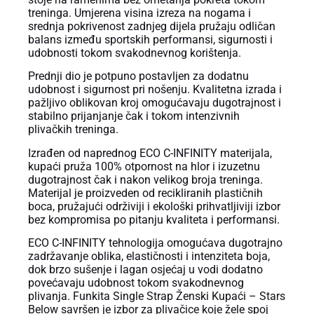
treninga. Umjerena visina izreza na nogama i
srednja pokrivenost zadnjeg dijela pružaju odličan
balans između sportskih performansi, sigurnosti i
udobnosti tokom svakodnevnog korištenja.
Prednji dio je potpuno postavljen za dodatnu
udobnost i sigurnost pri nošenju. Kvalitetna izrada i
pažljivo oblikovan kroj omogućavaju dugotrajnost i
stabilno prijanjanje čak i tokom intenzivnih
plivačkih treninga.
Izrađen od naprednog ECO C-INFINITY materijala,
kupaći pruža 100% otpornost na hlor i izuzetnu
dugotrajnost čak i nakon velikog broja treninga.
Materijal je proizveden od recikliranih plastičnih
boca, pružajući održiviji i ekološki prihvatljiviji izbor
bez kompromisa po pitanju kvaliteta i performansi.
ECO C-INFINITY tehnologija omogućava dugotrajno
zadržavanje oblika, elastičnosti i intenziteta boja,
dok brzo sušenje i lagan osjećaj u vodi dodatno
povećavaju udobnost tokom svakodnevnog
plivanja. Funkita Single Strap Ženski Kupaći – Stars
Below savršen je izbor za plivačice koje žele spoj