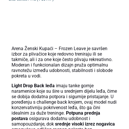
OPIS PROIZVODA
Arena Ženski Kupaći – Frozen Leave je savršen
izbor za plivačice koje redovno treniraju ili se
takmiče, ali i za one koje često plivaju rekreativno.
Moderan i funkcionalan dizajn pruža optimalnu
ravnotežu između udobnosti, stabilnosti i slobode
pokreta u vodi.
Light Drop Back leđa
imaju tanke gornje
naramenice koje su šire u srednjem dijelu leđa, čime
se dobija dodatna potpora i sigurnije pristajanje. U
poređenju s challenge back krojem, ovaj model nudi
konzervativniju pokrivenost leđa, što ga čini
idealnim za duže treninge.
Potpuna prednja
postava
osigurava dodatnu udobnost i
samopouzdanje, dok
srednje visoki izrez nogavica