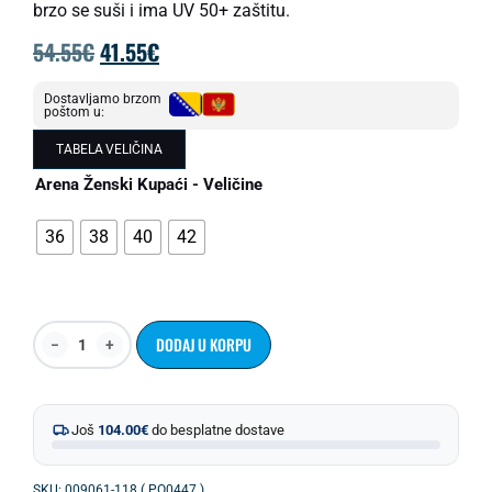
brzo se suši i ima UV 50+ zaštitu.
54.55
€
41.55
€
Dostavljamo brzom
poštom u:
TABELA VELIČINA
Arena Ženski Kupaći - Veličine
36
38
40
42
DODAJ U KORPU
Još
104.00
€
do besplatne dostave
SKU: 009061-118 ( PO0447 )