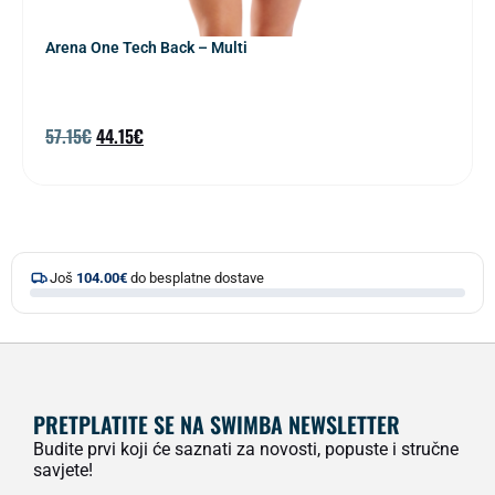
Arena One Tech Back – Multi
57.15
€
44.15
€
Još
104.00
€
do besplatne dostave
PRETPLATITE SE NA SWIMBA NEWSLETTER
Budite prvi koji će saznati za novosti, popuste i stručne
savjete!