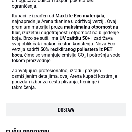
omogućava odličan raspon pokreta bez
ograničenja.
Kupaći je izrađen od
MaxLife Eco materijala
,
najnaprednije Arena tkanine u održivoj verziji. Ovaj
premium materijal pruža
maksimalnu otpornost na
hlor
, izuzetnu dugotrajnost i otpornost na blijeđenje
boja. Brzo se suši, ima
UV zaštitu 50+
i zadržava
svoj oblik čak i nakon čestog korištenja. Nova Eco
verzija sadrži
50% recikliranog poliestera iz PET
boca
, čime se smanjuje emisija CO₂ i potrošnja vode
tokom proizvodnje.
Zahvaljujući profesionalnoj izradi i pažljivo
osmišljenim detaljima, ovaj Arena kupaći kostim je
pouzdan izbor za česta plivanja, treninge i
takmičenja.
DOSTAVA
SLIČNI PROIZVODI