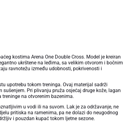
aćeg kostima Arena One Double Cross. Model je kreiran
legantno ukrštene na leđima, sa velikim otvorom i bočnim
ružaju ravnotežu između udobnosti, pokrivenosti i
tu upotrebu tokom treninga. Ovaj materijal sadrži
m sušenjem. Pri plivanju pruža osjećaj druge kože, lagan
za treninge na otvorenim bazenima.
znatljivim u vodi ili na suvom. Lak je za održavanje, ne
djelu pritiska na ramenima, pa ne dolazi do neugodnog
zdržljiv i pouzdan kupać tokom ljetne sezone.