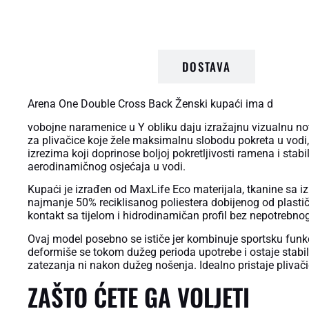
OPIS PROIZVODA
DOSTAVA
Arena One Double Cross Back Ženski kupaći ima d
vobojne naramenice u Y obliku daju izražajnu vizualnu 
za plivačice koje žele maksimalnu slobodu pokreta u vodi,
izrezima koji doprinose boljoj pokretljivosti ramena i stab
aerodinamičnog osjećaja u vodi.
Kupaći je izrađen od MaxLife Eco materijala, tkanine sa i
najmanje 50% reciklisanog poliestera dobijenog od plastičn
kontakt sa tijelom i hidrodinamičan profil bez nepotrebno
Ovaj model posebno se ističe jer kombinuje sportsku funkci
deformiše se tokom dužeg perioda upotrebe i ostaje stabi
zatezanja ni nakon dužeg nošenja. Idealno pristaje plivači
ZAŠTO ĆETE GA VOLJETI