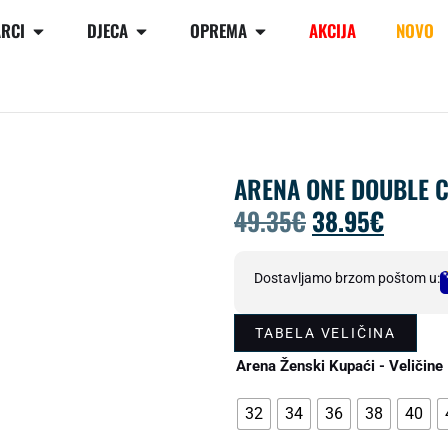
RCI
DJECA
OPREMA
AKCIJA
NOVO
ARENA ONE DOUBLE 
49.35
€
38.95
€
Dostavljamo brzom poštom u:
TABELA VELIČINA
Arena Ženski Kupaći - Veličine
32
34
36
38
40