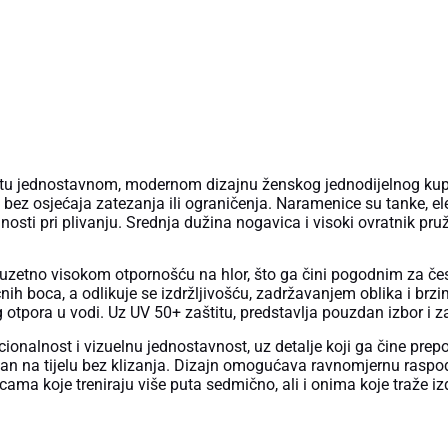
notu jednostavnom, modernom dizajnu ženskog jednodijelnog kup
 bez osjećaja zatezanja ili ograničenja. Naramenice su tanke, e
ilnosti pri plivanju. Srednja dužina nogavica i visoki ovratnik p
zuzetno visokom otpornošću na hlor, što ga čini pogodnim za čes
ih boca, a odlikuje se izdržljivošću, zadržavanjem oblika i brzi
g otpora u vodi. Uz UV 50+ zaštitu, predstavlja pouzdan izbor i 
onalnost i vizuelnu jednostavnost, uz detalje koji ga čine prepo
lan na tijelu bez klizanja. Dizajn omogućava ravnomjernu raspo
cama koje treniraju više puta sedmično, ali i onima koje traže i