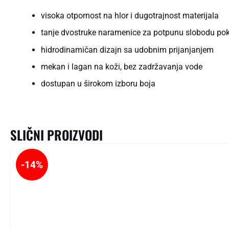
visoka otpornost na hlor i dugotrajnost materijala
tanje dvostruke naramenice za potpunu slobodu pok
hidrodinamičan dizajn sa udobnim prijanjanjem
mekan i lagan na koži, bez zadržavanja vode
dostupan u širokom izboru boja
SLIČNI PROIZVODI
-14%