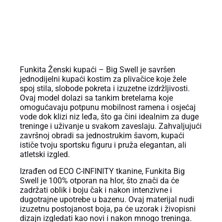
OPIS PROIZVODA
Funkita Ženski kupaći – Big Swell je savršen
jednodijelni kupaći kostim za plivačice koje žele
spoj stila, slobode pokreta i izuzetne izdržljivosti.
Ovaj model dolazi sa tankim bretelama koje
omogućavaju potpunu mobilnost ramena i osjećaj
vode dok klizi niz leđa, što ga čini idealnim za duge
treninge i uživanje u svakom zaveslaju. Zahvaljujući
završnoj obradi sa jednostrukim šavom, kupaći
ističe tvoju sportsku figuru i pruža elegantan, ali
atletski izgled.
Izrađen od ECO C-INFINITY tkanine, Funkita Big
Swell je 100% otporan na hlor, što znači da će
zadržati oblik i boju čak i nakon intenzivne i
dugotrajne upotrebe u bazenu. Ovaj materijal nudi
izuzetnu postojanost boja, pa će uzorak i živopisni
dizajn izgledati kao novi i nakon mnogo treninga.