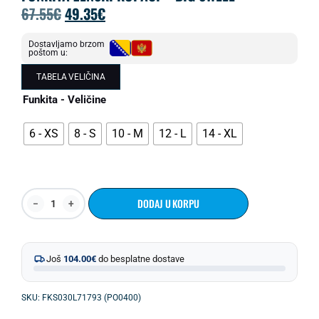
67.55
€
49.35
€
Dostavljamo brzom
poštom u:
TABELA VELIČINA
Funkita - Veličine
6 - XS
8 - S
10 - M
12 - L
14 - XL
DODAJ U KORPU
Još
104.00
€
do besplatne dostave
SKU: FKS030L71793 (PO0400)