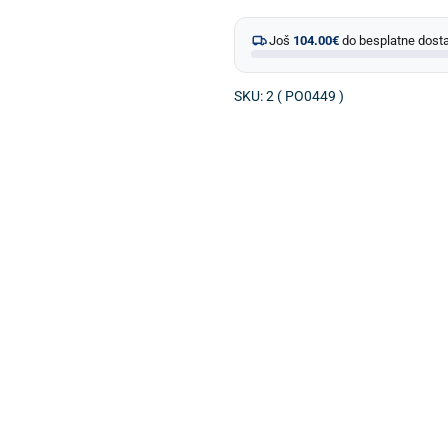
Još
104.00
€
do besplatne dost
SKU: 2 ( PO0449 )