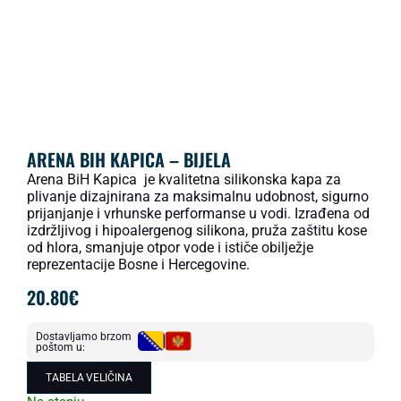
ARENA BIH KAPICA – BIJELA
Arena BiH Kapica je kvalitetna silikonska kapa za
plivanje dizajnirana za maksimalnu udobnost, sigurno
prijanjanje i vrhunske performanse u vodi. Izrađena od
izdržljivog i hipoalergenog silikona, pruža zaštitu kose
od hlora, smanjuje otpor vode i ističe obilježje
reprezentacije Bosne i Hercegovine.
20.80
€
Dostavljamo brzom
poštom u:
TABELA VELIČINA