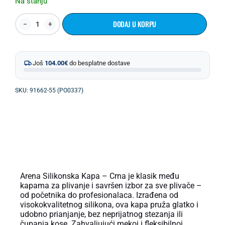
Na stanju
DODAJ U KORPU
Još
104.00
€
do besplatne dostave
SKU: 91662-55 (PO0337)
OPIS PROIZVODA
Arena Silikonska Kapa – Crna je klasik među
kapama za plivanje i savršen izbor za sve plivače –
od početnika do profesionalaca. Izrađena od
visokokvalitetnog silikona, ova kapa pruža glatko i
udobno prianjanje, bez neprijatnog stezanja ili
čupanja kose. Zahvaljujući mekoj i fleksibilnoj