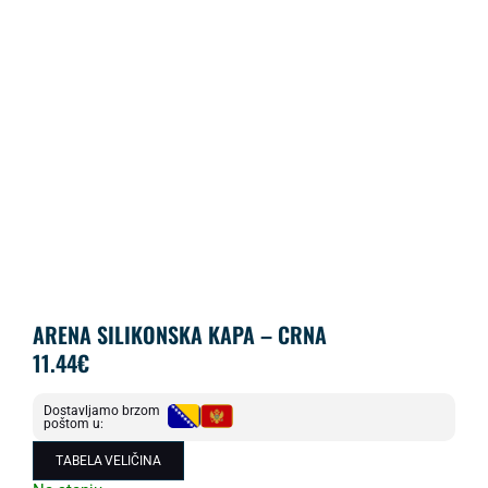
ARENA SILIKONSKA KAPA – CRNA
11.44
€
Dostavljamo brzom
poštom u:
TABELA VELIČINA