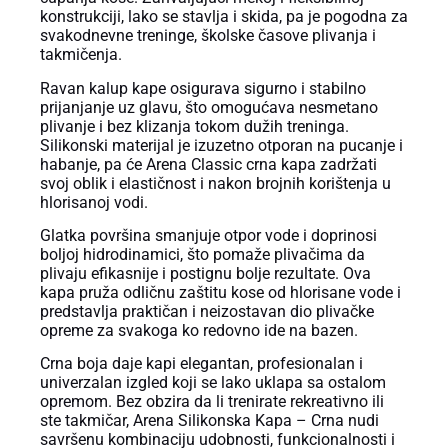
konstrukciji, lako se stavlja i skida, pa je pogodna za
svakodnevne treninge, školske časove plivanja i
takmičenja.
Ravan kalup kape osigurava sigurno i stabilno
prijanjanje uz glavu, što omogućava nesmetano
plivanje i bez klizanja tokom dužih treninga.
Silikonski materijal je izuzetno otporan na pucanje i
habanje, pa će Arena Classic crna kapa zadržati
svoj oblik i elastičnost i nakon brojnih korištenja u
hlorisanoj vodi.
Glatka površina smanjuje otpor vode i doprinosi
boljoj hidrodinamici, što pomaže plivačima da
plivaju efikasnije i postignu bolje rezultate. Ova
kapa pruža odličnu zaštitu kose od hlorisane vode i
predstavlja praktičan i neizostavan dio plivačke
opreme za svakoga ko redovno ide na bazen.
Crna boja daje kapi elegantan, profesionalan i
univerzalan izgled koji se lako uklapa sa ostalom
opremom. Bez obzira da li trenirate rekreativno ili
ste takmičar, Arena Silikonska Kapa – Crna nudi
savršenu kombinaciju udobnosti, funkcionalnosti i