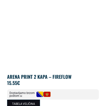
ARENA PRINT 2 KAPA – FIREFLOW
15.55
€
Dostavljamo brzom
poštom u:
TABELA VELIČINA