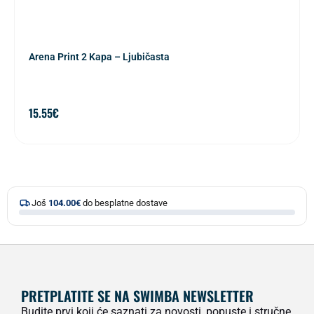
Arena Print 2 Kapa – Ljubičasta
15.55
€
Još
104.00
€
do besplatne dostave
PRETPLATITE SE NA SWIMBA NEWSLETTER
Budite prvi koji će saznati za novosti, popuste i stručne