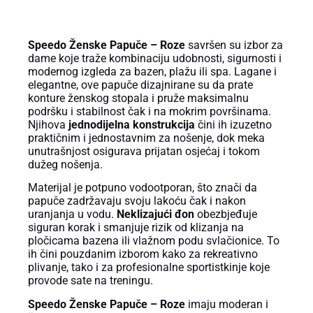
OPIS PROIZVODA
Speedo Ženske Papuče – Roze
savršen su izbor za
dame koje traže kombinaciju udobnosti, sigurnosti i
modernog izgleda za bazen, plažu ili spa. Lagane i
elegantne, ove papuče dizajnirane su da prate
konture ženskog stopala i pruže maksimalnu
podršku i stabilnost čak i na mokrim površinama.
Njihova
jednodijelna konstrukcija
čini ih izuzetno
praktičnim i jednostavnim za nošenje, dok meka
unutrašnjost osigurava prijatan osjećaj i tokom
dužeg nošenja.
Materijal je potpuno vodootporan, što znači da
papuče zadržavaju svoju lakoću čak i nakon
uranjanja u vodu.
Neklizajući đon
obezbjeđuje
siguran korak i smanjuje rizik od klizanja na
pločicama bazena ili vlažnom podu svlačionice. To
ih čini pouzdanim izborom kako za rekreativno
plivanje, tako i za profesionalne sportistkinje koje
provode sate na treningu.
Speedo Ženske Papuče – Roze
imaju moderan i