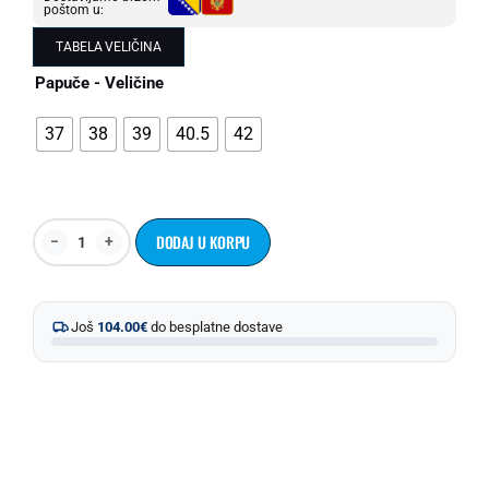
poštom u:
TABELA VELIČINA
Papuče - Veličine
37
38
39
40.5
42
DODAJ U KORPU
Još
104.00
€
do besplatne dostave