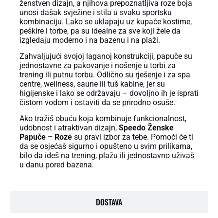
ženstven dizajn, a njihova prepoznatljiva roze boja
unosi dašak svježine i stila u svaku sportsku
kombinaciju. Lako se uklapaju uz kupaće kostime,
peškire i torbe, pa su idealne za sve koji žele da
izgledaju moderno i na bazenu i na plaži.
Zahvaljujući svojoj laganoj konstrukciji, papuče su
jednostavne za pakovanje i nošenje u torbi za
trening ili putnu torbu. Odlično su rješenje i za spa
centre, wellness, saune ili tuš kabine, jer su
higijenske i lako se održavaju – dovoljno ih je isprati
čistom vodom i ostaviti da se prirodno osuše.
Ako tražiš obuću koja kombinuje funkcionalnost,
udobnost i atraktivan dizajn,
Speedo Ženske
Papuče – Roze
su pravi izbor za tebe. Pomoći će ti
da se osjećaš sigurno i opušteno u svim prilikama,
bilo da ideš na trening, plažu ili jednostavno uživaš
u danu pored bazena.
DOSTAVA