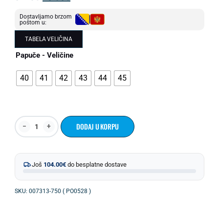
Dostavljamo brzom
poštom u:
TABELA VELIČINA
Papuče - Veličine
40
41
42
43
44
45
DODAJ U KORPU
Još
104.00
€
do besplatne dostave
SKU: 007313-750 ( PO0528 )