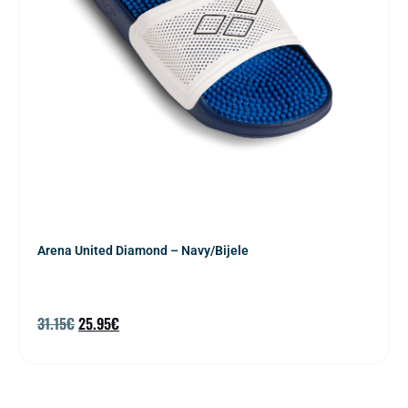
Arena United Diamond – Navy/Bijele
31.15
€
25.95
€