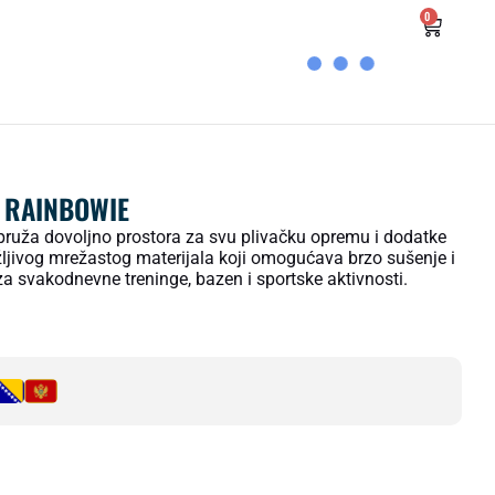
0
 RAINBOWIE
ruža dovoljno prostora za svu plivačku opremu i dodatke
ržljivog mrežastog materijala koji omogućava brzo sušenje i
 za svakodnevne treninge, bazen i sportske aktivnosti.