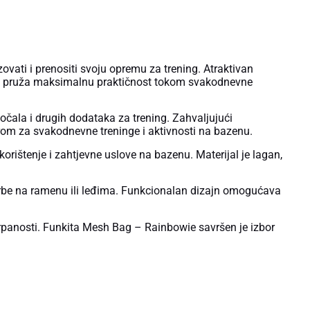
ovati i prenositi svoju opremu za trening. Atraktivan
cija pruža maksimalnu praktičnost tokom svakodnevne
očala i drugih dodataka za trening. Zahvaljujući
borom za svakodnevne treninge i aktivnosti na bazenu.
orištenje i zahtjevne uslove na bazenu. Materijal je lagan,
rbe na ramenu ili leđima. Funkcionalan dizajn omogućava
trpanosti. Funkita Mesh Bag – Rainbowie savršen je izbor