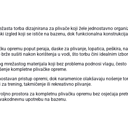
žasta torba dizajnirana za plivače koji žele jednostavno organiz
ski izgled koji se ističe na bazenu, dok funkcionalna konstruk
u opremu poput peraja, daske za plivanje, lopatica, peškira, na
brže sušiti nakon korištenja u vodi, što torbu čini idealnim iz
g mrežastog materijala koji bez problema podnosi vlagu, često k
ošenje kompletne plivačke opreme.
nostavan pristup opremi, dok naramenice olakšavaju nošenje to
za trening, takmičenje ili rekreativno plivanje.
ovoljno prostora za kompletnu plivačku opremu bez osjećaja pre
za svakodnevnu upotrebu na bazenu.