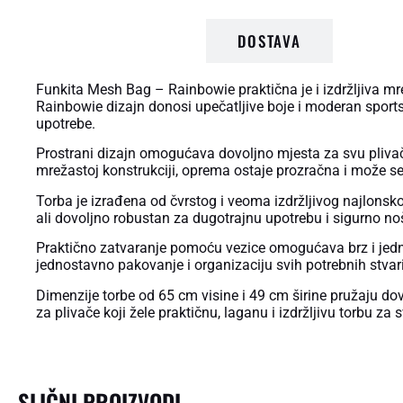
OPIS PROIZVODA
DOSTAVA
Funkita Mesh Bag – Rainbowie praktična je i izdržljiva mre
Rainbowie dizajn donosi upečatljive boje i moderan sport
upotrebe.
Prostrani dizajn omogućava dovoljno mjesta za svu plivačk
mrežastoj konstrukciji, oprema ostaje prozračna i može se 
Torba je izrađena od čvrstog i veoma izdržljivog najlonsko
ali dovoljno robustan za dugotrajnu upotrebu i sigurno n
Praktično zatvaranje pomoću vezice omogućava brz i jed
jednostavno pakovanje i organizaciju svih potrebnih stvari 
Dimenzije torbe od 65 cm visine i 49 cm širine pružaju d
za plivače koji žele praktičnu, laganu i izdržljivu torbu 
SLIČNI PROIZVODI