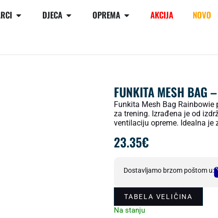
RCI
DJECA
OPREMA
AKCIJA
NOVO
FUNKITA MESH BAG –
Funkita Mesh Bag Rainbowie p
za trening. Izrađena je od izd
ventilaciju opreme. Idealna je
23.35
€
Dostavljamo brzom poštom u:
TABELA VELIČINA
Na stanju