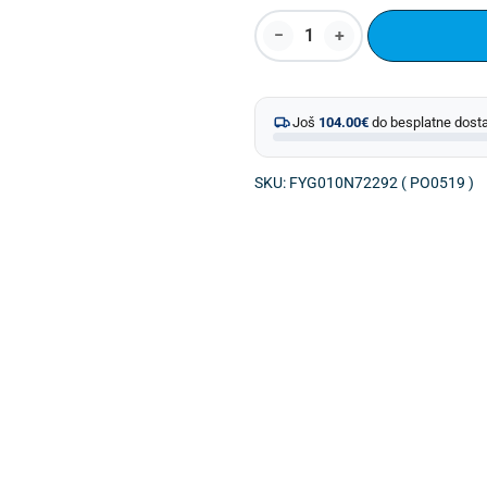
Još
104.00
€
do besplatne dost
SKU: FYG010N72292 ( PO0519 )