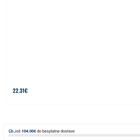
22.31
€
Još
104.00
€
do besplatne dostave