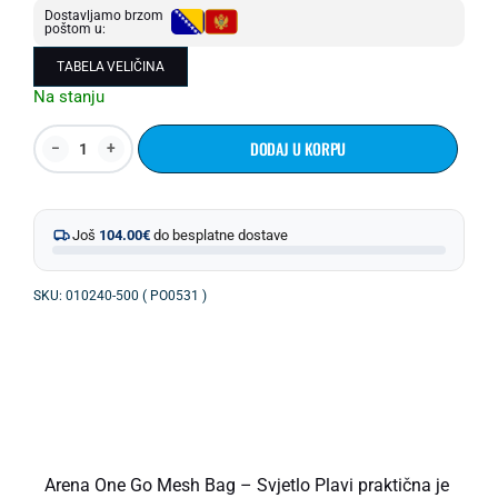
Dostavljamo brzom
poštom u:
TABELA VELIČINA
Na stanju
DODAJ U KORPU
Još
104.00
€
do besplatne dostave
SKU: 010240-500 ( PO0531 )
OPIS PROIZVODA
Arena One Go Mesh Bag – Svjetlo Plavi praktična je