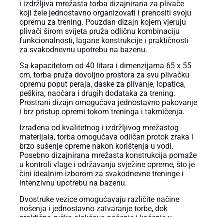
i izdržljiva mrežasta torba dizajnirana za plivače
koji žele jednostavno organizovati i prenositi svoju
opremu za trening. Pouzdan dizajn kojem vjeruju
plivači širom svijeta pruža odličnu kombinaciju
funkcionalnosti, lagane konstrukcije i praktičnosti
za svakodnevnu upotrebu na bazenu.
Sa kapacitetom od 40 litara i dimenzijama 65 x 55
cm, torba pruža dovoljno prostora za svu plivačku
opremu poput peraja, daske za plivanje, lopatica,
peškira, naočara i drugih dodataka za trening.
Prostrani dizajn omogućava jednostavno pakovanje
i brz pristup opremi tokom treninga i takmičenja.
Izrađena od kvalitetnog i izdržljivog mrežastog
materijala, torba omogućava odličan protok zraka i
brzo sušenje opreme nakon korištenja u vodi.
Posebno dizajnirana mrežasta konstrukcija pomaže
u kontroli vlage i održavanju svježine opreme, što je
čini idealnim izborom za svakodnevne treninge i
intenzivnu upotrebu na bazenu.
Dvostruke vezice omogućavaju različite načine
nošenja i jednostavno zatvaranje torbe, dok