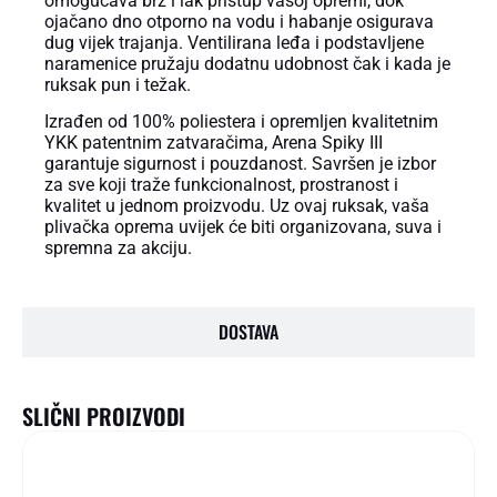
omogućava brz i lak pristup vašoj opremi, dok
ojačano dno otporno na vodu i habanje osigurava
dug vijek trajanja. Ventilirana leđa i podstavljene
naramenice pružaju dodatnu udobnost čak i kada je
ruksak pun i težak.
Izrađen od 100% poliestera i opremljen kvalitetnim
YKK patentnim zatvaračima, Arena Spiky III
garantuje sigurnost i pouzdanost. Savršen je izbor
za sve koji traže funkcionalnost, prostranost i
kvalitet u jednom proizvodu. Uz ovaj ruksak, vaša
plivačka oprema uvijek će biti organizovana, suva i
spremna za akciju.
DOSTAVA
SLIČNI PROIZVODI