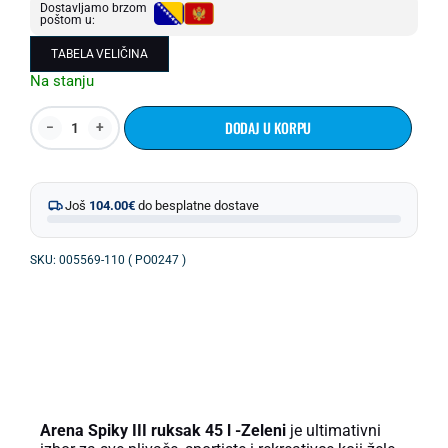
Dostavljamo brzom
poštom u:
TABELA VELIČINA
Na stanju
DODAJ U KORPU
Još
104.00
€
do besplatne dostave
SKU: 005569-110 ( PO0247 )
OPIS PROIZVODA
Arena Spiky III ruksak 45 l -Zeleni
je ultimativni