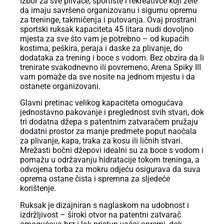
izbor za sve plivače, sportiste i rekreativce koji žele
da imaju savršeno organizovanu i sigurnu opremu
za treninge, takmičenja i putovanja. Ovaj prostrani
sportski ruksak kapaciteta 45 litara nudi dovoljno
mjesta za sve što vam je potrebno – od kupaćih
kostima, peškira, peraja i daske za plivanje, do
dodataka za trening i boce s vodom. Bez obzira da li
trenirate svakodnevno ili povremeno, Arena Spiky III
vam pomaže da sve nosite na jednom mjestu i da
ostanete organizovani.
Glavni pretinac velikog kapaciteta omogućava
jednostavno pakovanje i preglednost svih stvari, dok
tri dodatna džepa s patentnim zatvaračem pružaju
dodatni prostor za manje predmete poput naočala
za plivanje, kapa, traka za kosu ili ličnih stvari.
Mrežasti bočni džepovi idealni su za boce s vodom i
pomažu u održavanju hidratacije tokom treninga, a
odvojena torba za mokru odjeću osigurava da suva
oprema ostane čista i spremna za sljedeće
korištenje.
Ruksak je dizajniran s naglaskom na udobnost i
izdržljivost – široki otvor na patentni zatvarač