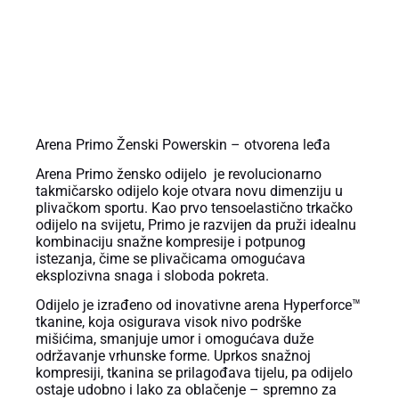
OPIS PROIZVODA
Arena Primo Ženski Powerskin – otvorena leđa
Arena Primo žensko odijelo je revolucionarno
takmičarsko odijelo koje otvara novu dimenziju u
plivačkom sportu. Kao prvo tensoelastično trkačko
odijelo na svijetu, Primo je razvijen da pruži idealnu
kombinaciju snažne kompresije i potpunog
istezanja, čime se plivačicama omogućava
eksplozivna snaga i sloboda pokreta.
Odijelo je izrađeno od inovativne arena Hyperforce™
tkanine, koja osigurava visok nivo podrške
mišićima, smanjuje umor i omogućava duže
održavanje vrhunske forme. Uprkos snažnoj
kompresiji, tkanina se prilagođava tijelu, pa odijelo
ostaje udobno i lako za oblačenje – spremno za