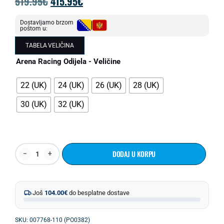
519.95
€
415.95
€
Dostavljamo brzom
poštom u:
TABELA VELIČINA
Arena Racing Odijela - Veličine
22 (UK)
24 (UK)
26 (UK)
28 (UK)
30 (UK)
32 (UK)
DODAJ U KORPU
Još
104.00
€
do besplatne dostave
SKU: 007768-110 (PO0382)