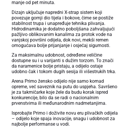
manje od pet minuta.
Dizajn uključuje napredni X-strap sistem koji
povezuje gornji dio tijela i bokove, čime se postiže
stabilnost trupa i unapređuje tehnika plivanja.
Hidrodinamika je dodatno poboljšana zahvaljujući
pažljivo oblikovanim kanalima za protok vode na
vanjskoj površini odijela, dok novi, mekši remen
omogućava bolje prijanjanje i osjećaj sigurnosti.
Za maksimalnu udobnost, određene veličine
dostupne su i u varijanti s dužim torzom. To znači
da naramenice bolje pristaju, a odijelo ostaje
udobno čak i tokom dugih sesija ili višestrukih trka.
Arena Primo žensko odijelo nije samo komad
opreme, već saveznik na putu do uspjeha. Savršeno
je za takmičarke koje žele da budu korak ispred
konkurencije, bilo da se radi o nacionalnim
prvenstvima ili međunarodnim nadmetanjima.
Isprobajte Primo i doživite novu eru plivačkih odijela
– odijelo koje spaja inovacije, snagu i udobnost za
najbolje performanse u vodi.