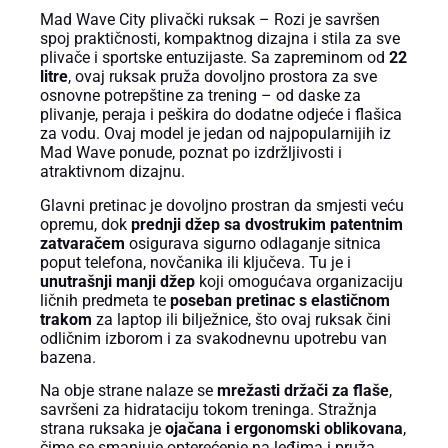
Mad Wave City plivački ruksak – Rozi je savršen
spoj praktičnosti, kompaktnog dizajna i stila za sve
plivače i sportske entuzijaste. Sa zapreminom od
22
litre
, ovaj ruksak pruža dovoljno prostora za sve
osnovne potrepštine za trening – od daske za
plivanje, peraja i peškira do dodatne odjeće i flašica
za vodu. Ovaj model je jedan od najpopularnijih iz
Mad Wave ponude, poznat po izdržljivosti i
atraktivnom dizajnu.
Glavni pretinac je dovoljno prostran da smjesti veću
opremu, dok
prednji džep sa dvostrukim patentnim
zatvaračem
osigurava sigurno odlaganje sitnica
poput telefona, novčanika ili ključeva. Tu je i
unutrašnji manji džep
koji omogućava organizaciju
ličnih predmeta te
poseban pretinac s elastičnom
trakom
za laptop ili bilježnice, što ovaj ruksak čini
odličnim izborom i za svakodnevnu upotrebu van
bazena.
Na obje strane nalaze se
mrežasti držači za flaše
,
savršeni za hidrataciju tokom treninga. Stražnja
strana ruksaka je
ojačana i ergonomski oblikovana
,
čime se smanjuje opterećenje na leđima i pruža