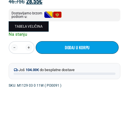
46.75
€
28.55
€
Dostavljamo brzom
poštom u:
TABELA VELIČINA
Na stanju
DODAJ U KORPU
Još
104.00
€
do besplatne dostave
SKU: M1129 03 0 11W ( PO0091 )
OPIS PROIZVODA