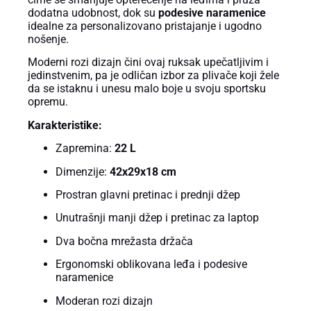
dodatna udobnost, dok su
podesive naramenice
idealne za personalizovano pristajanje i ugodno
nošenje.
Moderni rozi dizajn čini ovaj ruksak upečatljivim i
jedinstvenim, pa je odličan izbor za plivače koji žele
da se istaknu i unesu malo boje u svoju sportsku
opremu.
Karakteristike:
Zapremina:
22 L
Dimenzije:
42x29x18 cm
Prostran glavni pretinac i prednji džep
Unutrašnji manji džep i pretinac za laptop
Dva bočna mrežasta držača
Ergonomski oblikovana leđa i podesive
naramenice
Moderan rozi dizajn