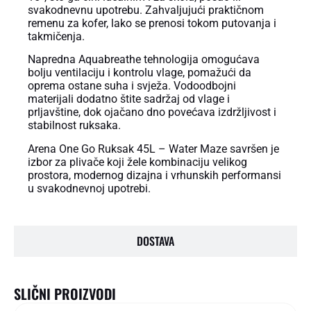
svakodnevnu upotrebu. Zahvaljujući praktičnom
remenu za kofer, lako se prenosi tokom putovanja i
takmičenja.
Napredna Aquabreathe tehnologija omogućava
bolju ventilaciju i kontrolu vlage, pomažući da
oprema ostane suha i svježa. Vodoodbojni
materijali dodatno štite sadržaj od vlage i
prljavštine, dok ojačano dno povećava izdržljivost i
stabilnost ruksaka.
Arena One Go Ruksak 45L – Water Maze savršen je
izbor za plivače koji žele kombinaciju velikog
prostora, modernog dizajna i vrhunskih performansi
u svakodnevnoj upotrebi.
DOSTAVA
SLIČNI PROIZVODI