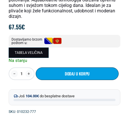
suhom i svježom tokom cijelog dana. Idealan je za
plivače koji žele funkcionalnost, udobnost i moderan
dizajn.
67.55
€
Dostavljamo brzom
poštom u:
TABELA VELIČINA
Na stanju
DODAJ U KORPU
Još
104.00
€
do besplatne dostave
SKU: 010232-777