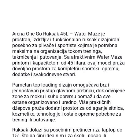
OPIS PROIZVODA
Arena One Go Ruksak 45L – Water Maze je
prostran, izdržljiv i funkcionalan ruksak dizajniran
posebno za plivače i sportiste kojima je potrebna
maksimalna organizacija tokom treninga,
takmičenja i putovanja. Sa atraktivnim Water Maze
printom i kapacitetom od 45 litara, ovaj model pruža
dovoljno prostora za kompletnu sportsku opremu,
dodatke i svakodnevne stvari.
Pametan top-loading dizajn omogućava brz i
jednostavan pristup glavnom pretincu, dok odvojene
zone za mokru i suhu opremu pomažu da sve
ostane organizovano i uredno. Više praktičnih
džepova pruža dodatni prostor za odlaganje sitnica,
kozmetike, tehnologije i ostale opreme potrebne za
trening ili putovanje.
Ruksak dolazi sa posebnim pretincem za laptop do
15”, što ga čini idealnim i za školu, posao ili