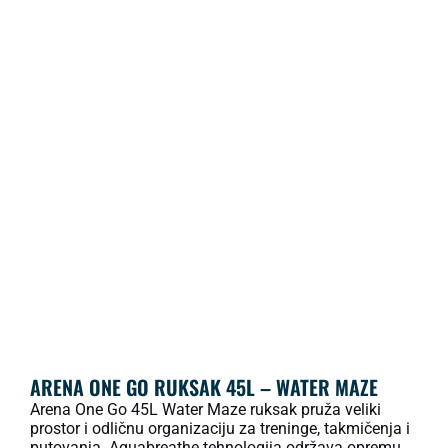
ARENA ONE GO RUKSAK 45L – WATER MAZE
Arena One Go 45L Water Maze ruksak pruža veliki
prostor i odličnu organizaciju za treninge, takmičenja i
putovanja. Aquabreathe tehnologija održava opremu