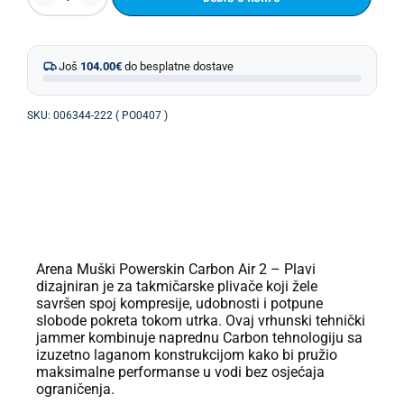
Još
104.00
€
do besplatne dostave
SKU: 006344-222 ( PO0407 )
OPIS PROIZVODA
Arena Muški Powerskin Carbon Air 2 – Plavi
dizajniran je za takmičarske plivače koji žele
savršen spoj kompresije, udobnosti i potpune
slobode pokreta tokom utrka. Ovaj vrhunski tehnički
jammer kombinuje naprednu Carbon tehnologiju sa
izuzetno laganom konstrukcijom kako bi pružio
maksimalne performanse u vodi bez osjećaja
ograničenja.