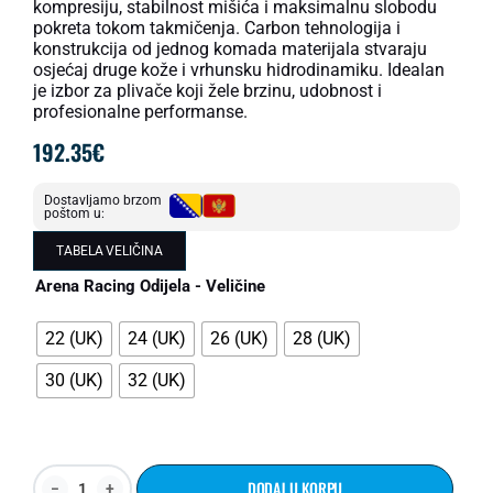
kompresiju, stabilnost mišića i maksimalnu slobodu
pokreta tokom takmičenja. Carbon tehnologija i
konstrukcija od jednog komada materijala stvaraju
osjećaj druge kože i vrhunsku hidrodinamiku. Idealan
je izbor za plivače koji žele brzinu, udobnost i
profesionalne performanse.
192.35
€
Dostavljamo brzom
poštom u:
TABELA VELIČINA
Arena Racing Odijela - Veličine
22 (UK)
24 (UK)
26 (UK)
28 (UK)
30 (UK)
32 (UK)
DODAJ U KORPU