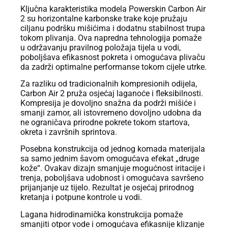
Ključna karakteristika modela Powerskin Carbon Air
2 su horizontalne karbonske trake koje pružaju
ciljanu podršku mišićima i dodatnu stabilnost trupa
tokom plivanja. Ova napredna tehnologija pomaže
u održavanju pravilnog položaja tijela u vodi,
poboljšava efikasnost pokreta i omogućava plivaču
da zadrži optimalne performanse tokom cijele utrke.
Za razliku od tradicionalnih kompresionih odijela,
Carbon Air 2 pruža osjećaj laganoće i fleksibilnosti.
Kompresija je dovoljno snažna da podrži mišiće i
smanji zamor, ali istovremeno dovoljno udobna da
ne ograničava prirodne pokrete tokom startova,
okreta i završnih sprintova.
Posebna konstrukcija od jednog komada materijala
sa samo jednim šavom omogućava efekat „druge
kože“. Ovakav dizajn smanjuje mogućnost iritacije i
trenja, poboljšava udobnost i omogućava savršeno
prijanjanje uz tijelo. Rezultat je osjećaj prirodnog
kretanja i potpune kontrole u vodi.
Lagana hidrodinamička konstrukcija pomaže
smanjiti otpor vode i omogućava efikasnije klizanje