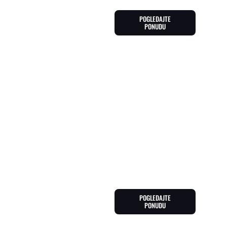
POGLEDAJTE
PONUDU
MAD WAVE
Mad Wave je poznati brend
plivačke opreme koji nudi
vrhunske proizvode za
takmičare i rekreativne
plivače. Njihovi kupaći
kostimi, naočale i dodaci
dizajnirani su s fokusom na
performanse, udobnost i
izdržljivost. Mad Wave koristi
inovativne materijale i
tehnologije kako bi osigurao
maksimalnu efikasnost u
vodi. Bez obzira na nivo
iskustva, Mad Wave oprema
pomaže plivačima da ostvare
svoje ciljeve.
POGLEDAJTE
PONUDU