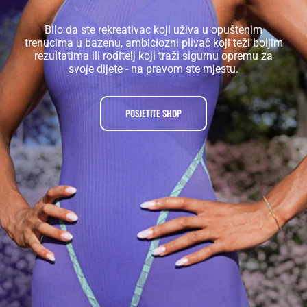
Bilo da ste rekreativac koji uživa u opuštenim
trenucima u bazenu, ambiciozni plivač koji teži boljim
rezultatima ili roditelj koji traži sigurnu opremu za
svoje dijete - na pravom ste mjestu.
POSJETITE SHOP