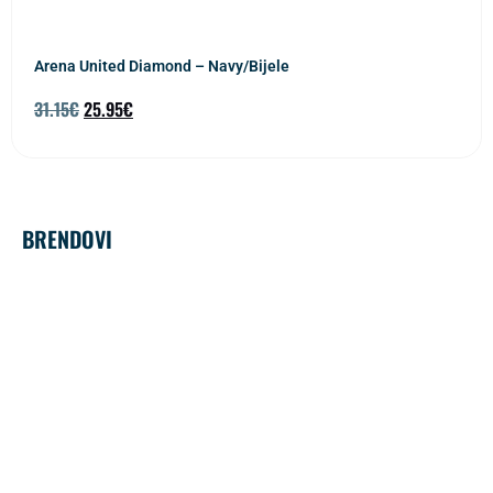
Arena United Diamond – Navy/Bijele
31.15
€
25.95
€
BRENDOVI
ARENA
Arena je jedan od vodećih
svjetskih brendova u plivačkoj
opremi, poznat po kvalitetnim
kupaćim kostimima,
naočalama i dodacima za
plivanje. Njihovi proizvodi su
dizajnirani za vrhunske
sportiste, rekreativce i ljubitelje
vodenih sportova. Arena
koristi napredne tehnologije i
inovativne materijale kako bi
osigurala maksimalne
performanse i udobnost.