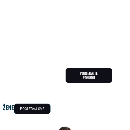
SPEEDO
Speedo je jedan od
najpoznatijih brendova
plivačke opreme, prepoznatljiv
po vrhunskom kvalitetu i
inovativnim tehnologijama.
Njihovi kupaći kostimi,
naočale i dodaci dizajnirani
su za maksimalne
performanse i udobnost u
vodi. Speedo proizvode koriste
profesionalni sportisti i
rekreativni plivači širom
svijeta.
POGLEDAJTE
PONUDU
ŽENE
POGLEDAJ SVE