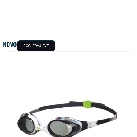
TRUNKS
KOLEKCIJA ZA ŽENE
KOLEKCIJA ZA
MUŠKARCE
NOVO
POGLEDAJ SVE