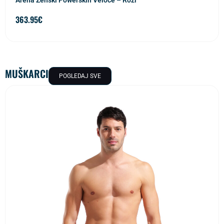
Arena Ženski Powerskin Veloce – Rozi
363.95
€
MUŠKARCI
POGLEDAJ SVE