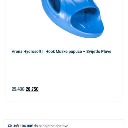
Arena Hydrosoft II Hook Muške papuče – Svijetlo Plave
25.43
€
20.75
€
Još
104.00
€
do besplatne dostave