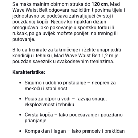
Sa maksimalnim obimom struka do
120 cm
, Mad
Wave Waist Belt odgovara različitim tipovima tijela i
jednostavno se podešava zahvaljujući čvrstoj i
pouzdanoj kopči. Njegov kompaktan dizajn
omogućava lako pakovanje u sportsku torbu ili
ruksak, pa ga uvijek možete ponijeti na trening ili
putovanje.
Bilo da trenirate za takmičenje ili želite unaprijediti
kondiciju i tehniku, Mad Wave Waist Belt 1,2 m je
pouzdan saveznik u svakodnevnim treninzima.
Karakteristike:
Sigurno i udobno pristajanje – neopren za
mekoću i stabilnost
Pojas za otpor u vodi – razvija snagu,
eksplozivnost i tehniku
Čvrsta kopča – lako podešavanje i pouzdano
prianjanje
Kompaktan i lagan – lako prenosiv i praktičan