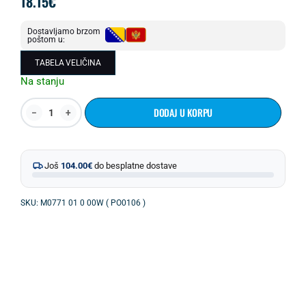
18.15
€
Dostavljamo brzom
poštom u:
TABELA VELIČINA
Na stanju
DODAJ U KORPU
Još
104.00
€
do besplatne dostave
SKU: M0771 01 0 00W ( PO0106 )
OPIS PROIZVODA