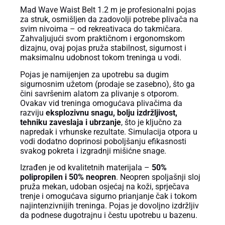
Mad Wave Waist Belt 1.2 m je profesionalni pojas
za struk, osmišljen da zadovolji potrebe plivača na
svim nivoima – od rekreativaca do takmičara.
Zahvaljujući svom praktičnom i ergonomskom
dizajnu, ovaj pojas pruža stabilnost, sigurnost i
maksimalnu udobnost tokom treninga u vodi.
Pojas je namijenjen za upotrebu sa dugim
sigurnosnim užetom (prodaje se zasebno), što ga
čini savršenim alatom za plivanje s otporom.
Ovakav vid treninga omogućava plivačima da
razviju
eksplozivnu snagu, bolju izdržljivost,
tehniku zaveslaja i ubrzanje
, što je ključno za
napredak i vrhunske rezultate. Simulacija otpora u
vodi dodatno doprinosi poboljšanju efikasnosti
svakog pokreta i izgradnji mišićne snage.
Izrađen je od kvalitetnih materijala –
50%
polipropilen i 50% neopren
. Neopren spoljašnji sloj
pruža mekan, udoban osjećaj na koži, sprječava
trenje i omogućava sigurno prianjanje čak i tokom
najintenzivnijih treninga. Pojas je dovoljno izdržljiv
da podnese dugotrajnu i čestu upotrebu u bazenu.