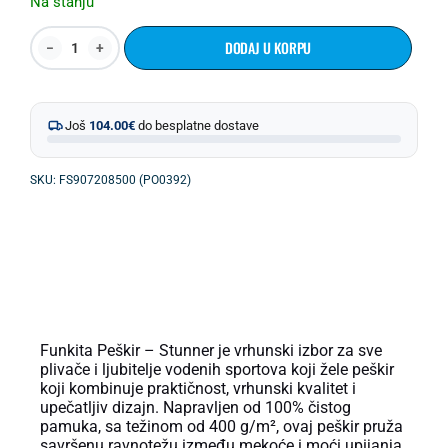
Na stanju
DODAJ U KORPU
Još
104.00
€
do besplatne dostave
SKU: FS907208500 (PO0392)
OPIS PROIZVODA
Funkita Peškir – Stunner je vrhunski izbor za sve
plivače i ljubitelje vodenih sportova koji žele peškir
koji kombinuje praktičnost, vrhunski kvalitet i
upečatljiv dizajn. Napravljen od 100% čistog
pamuka, sa težinom od 400 g/m², ovaj peškir pruža
savršenu ravnotežu između mekoće i moći upijanja.