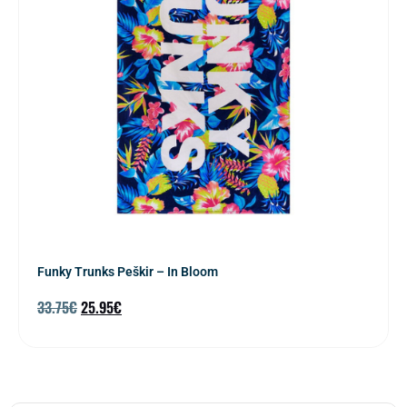
Funky Trunks Peškir – In Bloom
33.75
€
25.95
€