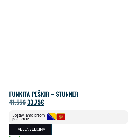
FUNKITA PEŠKIR – STUNNER
41.55
€
33.75
€
Dostavljamo brzom
poštom u:
TABELA VELIČINA