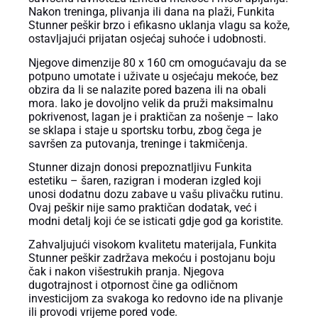
Nakon treninga, plivanja ili dana na plaži, Funkita
Stunner peškir brzo i efikasno uklanja vlagu sa kože,
ostavljajući prijatan osjećaj suhoće i udobnosti.
Njegove dimenzije 80 x 160 cm omogućavaju da se
potpuno umotate i uživate u osjećaju mekoće, bez
obzira da li se nalazite pored bazena ili na obali
mora. Iako je dovoljno velik da pruži maksimalnu
pokrivenost, lagan je i praktičan za nošenje – lako
se sklapa i staje u sportsku torbu, zbog čega je
savršen za putovanja, treninge i takmičenja.
Stunner dizajn donosi prepoznatljivu Funkita
estetiku – šaren, razigran i moderan izgled koji
unosi dodatnu dozu zabave u vašu plivačku rutinu.
Ovaj peškir nije samo praktičan dodatak, već i
modni detalj koji će se isticati gdje god ga koristite.
Zahvaljujući visokom kvalitetu materijala, Funkita
Stunner peškir zadržava mekoću i postojanu boju
čak i nakon višestrukih pranja. Njegova
dugotrajnost i otpornost čine ga odličnom
investicijom za svakoga ko redovno ide na plivanje
ili provodi vrijeme pored vode.