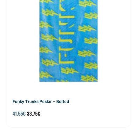
Funky Trunks Peškir – Bolted
41.55
€
33.75
€