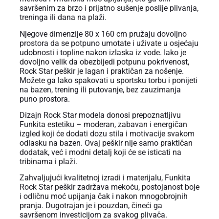
savršenim za brzo i prijatno sušenje poslije plivanja,
treninga ili dana na plaži.
Njegove dimenzije 80 x 160 cm pružaju dovoljno
prostora da se potpuno umotate i uživate u osjećaju
udobnosti i topline nakon izlaska iz vode. Iako je
dovoljno velik da obezbijedi potpunu pokrivenost,
Rock Star peškir je lagan i praktičan za nošenje.
Možete ga lako spakovati u sportsku torbu i ponijeti
na bazen, trening ili putovanje, bez zauzimanja
puno prostora.
Dizajn Rock Star modela donosi prepoznatljivu
Funkita estetiku – moderan, zabavan i energičan
izgled koji će dodati dozu stila i motivacije svakom
odlasku na bazen. Ovaj peškir nije samo praktičan
dodatak, već i modni detalj koji će se isticati na
tribinama i plaži.
Zahvaljujući kvalitetnoj izradi i materijalu, Funkita
Rock Star peškir zadržava mekoću, postojanost boje
i odličnu moć upijanja čak i nakon mnogobrojnih
pranja. Dugotrajan je i pouzdan, čineći ga
savršenom investicijom za svakog plivača.