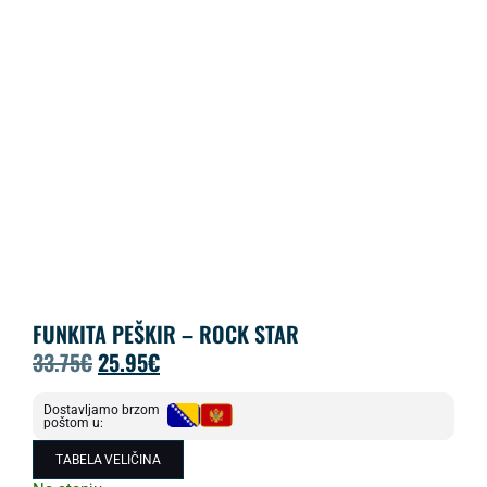
FUNKITA PEŠKIR – ROCK STAR
33.75
€
25.95
€
Dostavljamo brzom
poštom u:
TABELA VELIČINA