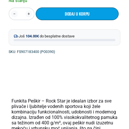
Na stanju
DODAJ U KORPU
Još
104.00
€
do besplatne dostave
SKU: FS907183400 (PO0390)
OPIS PROIZVODA
Funkita Peškir – Rock Star je idealan izbor za sve
plivače i ljubitelje vodenih sportova koji žele
kombinaciju funkcionalnosti, udobnosti i modernog
dizajna. Izrađen od 100% visokokvalitetnog pamuka
sa težinom od 400 g/m², ovaj peškir nudi izuzetnu
mekoću i vrhunsku moć upijanja, što ga čini