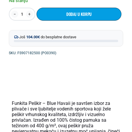
Na stanju
DODAJ U KORPU
Još
104.00
€
do besplatne dostave
SKU: FS907182500 (PO0390)
OPIS PROIZVODA
Funkita Peškir – Blue Havaii je savršen izbor za
plivače i sve ljubitelje vodenih sportova koji žele
peškir vrhunskog kvaliteta, izdržljiv i vizuelno
privlačan. Izrađen od 100% čistog pamuka sa
težinom od 400 g/m², ovaj peškir pruža
nevjerovatnu mekoću i izuzetnu moć upijanja, čineći