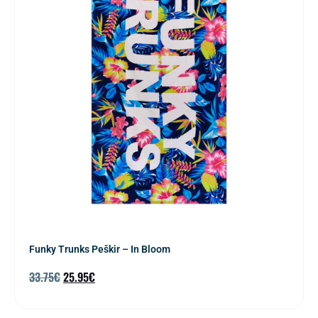
Funky Trunks Peškir – In Bloom
33.75
€
25.95
€