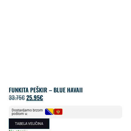
FUNKITA PEŠKIR – BLUE HAVAII
33.75
€
25.95
€
Dostavljamo brzom
poštom u:
TABELA VELIČINA