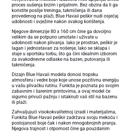
proces sušenja brzim i prijatnim. Bez obzira da li ga
koristite poslije treninga, takmičenja ili dana
provedenog na plaži, Blue Havaii peškir nudi osjećaj
udobnosti i svježine nakon svakog korištenja.
Njegove dimenzije 80 x 160 cm čine ga dovoljno
velikim da se potpuno umotate i uživate u
udobnosti nakon plivanja. Iako je prostran, peškir je
lagan i jednostavan za nošenje, lako se sklapa i
staje u sportsku torbu, što ga čini idealnim izborom
za svakodnevne odlaske na bazen, putovanja ili
takmičenja.
Dizajn Blue Havaii modela donosi tropsku
atmosferu i vedre boje koje unose pozitivnu energiju
u vašu plivačku rutinu. Funkita je poznata po svojim
zabavnim i šarenim printovima, a ovaj model će
sigurno privući pažnju i istaknuti vaš stil na bazenu
ili plaži.
Zahvaljujući visokokvalitetnoj izradi i materijalima,
Funkita Blue Havaii peškir zadržava svoju mekoću i
postojanost boje čak i nakon mnogobrojnih pranja.
Njegova trajnost i otpornost čine ga pouzdanim