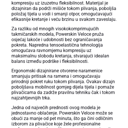
kompresiju uz izuzetnu fleksibilnost. Materijal je
dizajniran da podrži mišiće tokom plivanja, poboljša
položaj tijela u vodi i smanji otpor, omogućavajući
efikasnije kretanje i veću brzinu u svakom zaveslaju.
Za razliku od mnogih visokokomprimujućih
takmičarskih modela, Powerskin Veloce pruža
osjećaj lakoće i udobnosti bez ograničavanja
pokreta. Napredna tensoelastična tehnologija
omogućava ravnomjernu kompresiju uz
maksimalnu slobodu kretanja, stvarajući idealan
balans između podrške i fleksibilnosti.
Ergonomski dizajnirane otvorene naramenice
smanjuju pritisak na ramena i omogućavaju
prirodniji pokret ruku tokom plivanja. Ovakav dizajn
poboljšava mobilnost gornjeg dijela tijela i pomaže
plivačicama da zadrže pravilnu tehniku čak i tokom
najzahtjevnijih trka.
Jedna od najvećih prednosti ovog modela je
jednostavno oblačenje. Powerskin Veloce može se
obući za manje od pet minuta, što ga čini odličnim
izborom za plivačice koje žele profesionalne