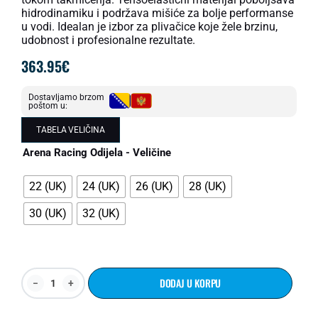
hidrodinamiku i podržava mišiće za bolje performanse
u vodi. Idealan je izbor za plivačice koje žele brzinu,
udobnost i profesionalne rezultate.
363.95
€
Dostavljamo brzom
poštom u:
TABELA VELIČINA
Arena Racing Odijela - Veličine
22 (UK)
24 (UK)
26 (UK)
28 (UK)
30 (UK)
32 (UK)
DODAJ U KORPU