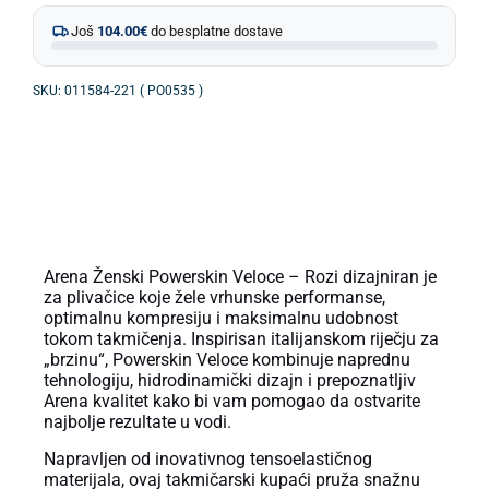
Još
104.00
€
do besplatne dostave
SKU: 011584-221 ( PO0535 )
OPIS PROIZVODA
Arena Ženski Powerskin Veloce – Rozi dizajniran je
za plivačice koje žele vrhunske performanse,
optimalnu kompresiju i maksimalnu udobnost
tokom takmičenja. Inspirisan italijanskom riječju za
„brzinu“, Powerskin Veloce kombinuje naprednu
tehnologiju, hidrodinamički dizajn i prepoznatljiv
Arena kvalitet kako bi vam pomogao da ostvarite
najbolje rezultate u vodi.
Napravljen od inovativnog tensoelastičnog
materijala, ovaj takmičarski kupaći pruža snažnu