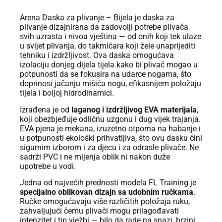
Arena Daska za plivanje – Bijela je daska za
plivanje dizajnirana da zadovolji potrebe plivača
svih uzrasta i nivoa vještina — od onih koji tek ulaze
u svijet plivanja, do takmičara koji žele unaprijediti
tehniku i izdržljivost. Ova daska omogućava
izolaciju donjeg dijela tijela kako bi plivač mogao u
potpunosti da se fokusira na udarce nogama, što
doprinosi jačanju mišića nogu, efikasnijem položaju
tijela i boljoj hidrodinamici.
Izrađena je od
laganog i izdržljivog EVA materijala
,
koji obezbjeđuje odličnu uzgonu i dug vijek trajanja.
EVA pjena je mekana, izuzetno otporna na habanje i
u potpunosti ekološki prihvatljiva, što ovu dasku čini
sigurnim izborom i za djecu i za odrasle plivače. Ne
sadrži PVC i ne mijenja oblik ni nakon duže
upotrebe u vodi.
Jedna od najvećih prednosti modela FL Training je
specijalno oblikovan dizajn sa udobnim ručkama
.
Ručke omogućavaju više različitih položaja ruku,
zahvaljujući čemu plivači mogu prilagođavati
intenzitet i tip vježbi — bilo da rade na snazi, brzini,