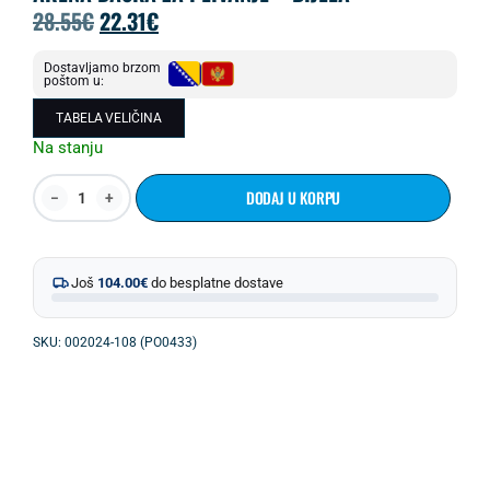
28.55
€
22.31
€
Dostavljamo brzom
poštom u:
TABELA VELIČINA
Na stanju
DODAJ U KORPU
Još
104.00
€
do besplatne dostave
SKU: 002024-108 (PO0433)
OPIS PROIZVODA