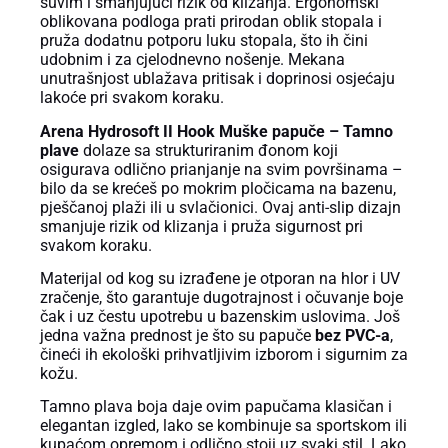
suvim i smanjujući rizik od klizanja. Ergonomski
oblikovana podloga prati prirodan oblik stopala i
pruža dodatnu potporu luku stopala, što ih čini
udobnim i za cjelodnevno nošenje. Mekana
unutrašnjost ublažava pritisak i doprinosi osjećaju
lakoće pri svakom koraku.
Arena Hydrosoft II Hook Muške papuče – Tamno
plave
dolaze sa strukturiranim đonom koji
osigurava odlično prianjanje na svim površinama –
bilo da se krećeš po mokrim pločicama na bazenu,
pješčanoj plaži ili u svlačionici. Ovaj anti-slip dizajn
smanjuje rizik od klizanja i pruža sigurnost pri
svakom koraku.
Materijal od kog su izrađene je otporan na hlor i UV
zračenje, što garantuje dugotrajnost i očuvanje boje
čak i uz čestu upotrebu u bazenskim uslovima. Još
jedna važna prednost je što su papuče
bez PVC-a
,
čineći ih ekološki prihvatljivim izborom i sigurnim za
kožu.
Tamno plava boja daje ovim papučama klasičan i
elegantan izgled, lako se kombinuje sa sportskom ili
kupaćom opremom i odlično stoji uz svaki stil. Lako