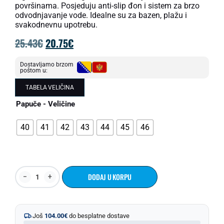
površinama. Posjeduju anti-slip đon i sistem za brzo
odvodnjavanje vode. Idealne su za bazen, plažu i
svakodnevnu upotrebu.
25.43
€
20.75
€
Dostavljamo brzom
poštom u:
TABELA VELIČINA
Papuče - Veličine
40
41
42
43
44
45
46
DODAJ U KORPU
Još
104.00
€
do besplatne dostave