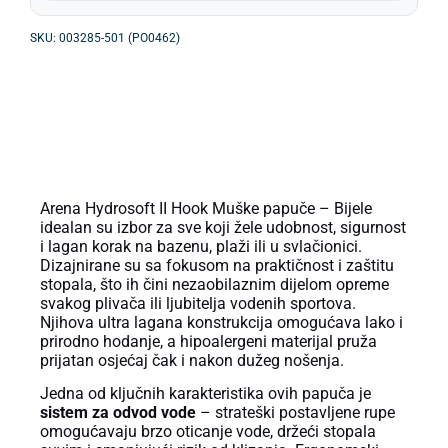
SKU: 003285-501 (PO0462)
OPIS PROIZVODA
Arena Hydrosoft II Hook Muške papuče – Bijele
idealan su izbor za sve koji žele udobnost, sigurnost
i lagan korak na bazenu, plaži ili u svlačionici.
Dizajnirane su sa fokusom na praktičnost i zaštitu
stopala, što ih čini nezaobilaznim dijelom opreme
svakog plivača ili ljubitelja vodenih sportova.
Njihova ultra lagana konstrukcija omogućava lako i
prirodno hodanje, a hipoalergeni materijal pruža
prijatan osjećaj čak i nakon dužeg nošenja.
Jedna od ključnih karakteristika ovih papuča je
sistem za odvod vode
– strateški postavljene rupe
omogućavaju brzo oticanje vode, držeći stopala